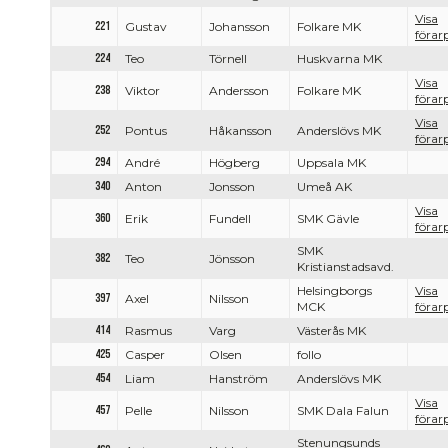
Visa
221
Gustav
Johansson
Folkare MK
förarp
224
Teo
Törnell
Huskvarna MK
Visa
238
Viktor
Andersson
Folkare MK
förarp
Visa
252
Pontus
Håkansson
Anderslövs MK
förarp
294
André
Högberg
Uppsala MK
340
Anton
Jonsson
Umeå AK
Visa
360
Erik
Fundell
SMK Gävle
förarp
SMK
382
Teo
Jönsson
Kristianstadsavd.
Helsingborgs
Visa
397
Axel
Nilsson
MCK
förarp
414
Rasmus
Varg
Västerås MK
425
Casper
Olsen
follo
454
Liam
Hanström
Anderslövs MK
Visa
457
Pelle
Nilsson
SMK Dala Falun
förarp
Stenungsunds