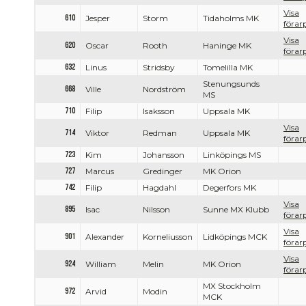
Visa
610
Jesper
Storm
Tidaholms MK
förarp
Visa
620
Oscar
Rooth
Haninge MK
förarp
632
Linus
Stridsby
Tomelilla MK
Stenungsunds
668
Ville
Nordström
MS
710
Filip
Isaksson
Uppsala MK
Visa
714
Viktor
Redman
Uppsala MK
förarp
723
Kim
Johansson
Linköpings MS
727
Marcus
Gredinger
MK Orion
742
Filip
Hagdahl
Degerfors MK
Visa
895
Isac
Nilsson
Sunne MX Klubb
förarp
Visa
901
Alexander
Korneliusson
Lidköpings MCK
förarp
Visa
924
William
Melin
MK Orion
förarp
MX Stockholm
972
Arvid
Modin
MCK