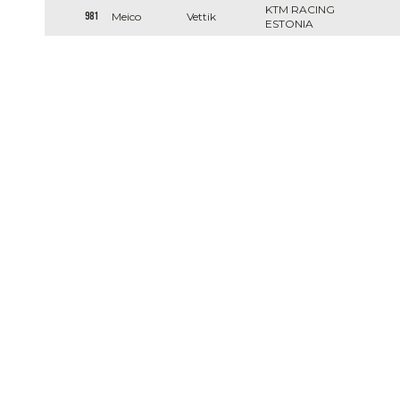
KTM RACING
981
Meico
Vettik
ESTONIA