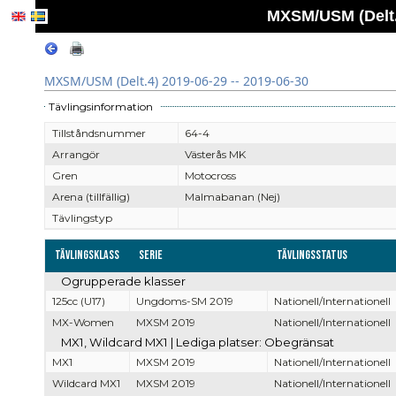
MXSM/USM (Delt.4
MXSM/USM (Delt.4) 2019-06-29 -- 2019-06-30
Tävlingsinformation
Tillståndsnummer
64-4
Arrangör
Västerås MK
Gren
Motocross
Arena (tillfällig)
Malmabanan (Nej)
Tävlingstyp
Tävlingsklass
Serie
Tävlingsstatus
Ogrupperade klasser
125cc (U17)
Ungdoms-SM 2019
Nationell/Internationell
MX-Women
MXSM 2019
Nationell/Internationell
MX1, Wildcard MX1 | Lediga platser: Obegränsat
MX1
MXSM 2019
Nationell/Internationell
Wildcard MX1
MXSM 2019
Nationell/Internationell