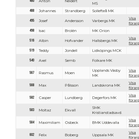
460
Anton
Neidert
MS
488
Johannes
Strandberg
Sollefteå MK
Visa
495
Josef
Andersson
Varbergs MK
förarp
498
Isac
Brolén
MK Orion
Visa
516
Albin
Hofvander
Hallsbergs MK
förarp
519
Teddy
Jondell
Lidköpings MCK
540
Axel
Semb
Folkare MK
Upplands Väsby
Visa
567
Rasmus
Moen
MK
förarp
Visa
568
Max
Pålsson
Landskrona MK
förarp
Visa
582
Casper
Lundberg
Degerfors MK
förarp
SMK
583
Moltaz
Ekvall
Kristianstadsavd.
Visa
584
Maximiliam
Osbeck
BMK Uddevalla
förarp
Visa
602
Felix
Boberg
Uppsala MK
förarp