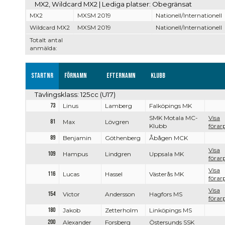
MX2, Wildcard MX2 | Lediga platser: Obegränsat
MX2
MXSM 2019
Nationell/Internationell
Wildcard MX2
MXSM 2019
Nationell/Internationell
Totalt antal
anmälda:
Startnr
Förnamn
Efternamn
Klubb
Tävlingsklass: 125cc (U17)
73
Linus
Lamberg
Falköpings MK
SMK Motala MC-
Visa
81
Max
Lövgren
Klubb
förarp
89
Benjamin
Göthenberg
Åbågen MCK
Visa
109
Hampus
Lindgren
Uppsala MK
förarp
Visa
116
Lucas
Hassel
Västerås MK
förarp
Visa
154
Victor
Andersson
Hagfors MS
förarp
180
Jakob
Zetterholm
Linköpings MS
200
Alexander
Forsberg
Östersunds SSK