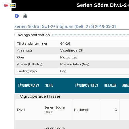
Serien Södra Div.1-2+
Serien Södra Div.1-2+Inbjudan (Delt. 2 (6) 2019-05-01
Tävlingsinformation
Tillståndsnummer
64-26
Arrangör
Vissefjärda CK
Gren
Motocross
Arena (tillfällig)
Rövaredalen (Nej)
Tävlingstyp
Lag
Tävlingsklass
Serie
Tävlingsstatus
Betalda
Anm
Ogrupperade klasser
Serien Södra
Div.1
Nationell
0
Div.1
Serien Södra