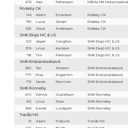
205
Alex
Pettersson
Målilla MK Motocrossklu
Rödeby CK
146
Adam
Einarsson
Rödeby CK
781
Lucas
Jensen
Rödeby CK
529
Oscar
Andersson
Rödeby CK
SMK Eksjö MC & US
921
Jesper
Gangfors
SMK Eksjö MC & US
576
Linus
Karlsson
SMK Eksjö MC & US
118
Tim
Petersson
SMK Eksjö MC & US
SMK Kristianstadsavd.
382
Teo
Jönsson
SMK Kristianstadsavd.
777
Elias
Engström
SMK Kristianstadsavd.
712
Jacob
Norrman
SMK Kristianstadsavd.
SMK Ronneby
470
Dennis
Gustafsson
SMK Ronneby
612
Linus
Roos
SMK Ronneby
666
Daniel
Lundgren
SMK Ronneby
Tranås MS
13
Adam
Fridlund
Tranås MS
120
Melvin
Bladh
Tranås MS