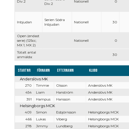
Div.2
Nationell
0
Div.2
Serien Södra
Inbjudan
Nationell
30
Inbjudan
Open (endast
serie) (125cc;
Nationell
0
MX 1; MX 2)
Totalt antal
30
anmälda:
Startnr
Förnamn
Efternamn
Klubb
Anderslövs MK
270
Timmie
Olsson
Anderslövs MK
454
Liam
Hanström
Anderslövs MK
391
Hampus
Hansson
Anderslövs MK
Helsingborgs MCK
409
Simon
Esbjörnsson
Helsingborgs MCK
466
Lukas
Viberg
Helsingborgs MCK
278
Jimmy
Lundberg
Helsingborgs MCK