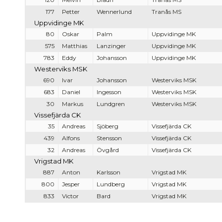
177
Petter
Wennerlund
Tranås MS
Uppvidinge MK
80
Oskar
Palm
Uppvidinge MK
575
Matthias
Lanzinger
Uppvidinge MK
783
Eddy
Johansson
Uppvidinge MK
Westerviks MSK
690
Ivar
Johansson
Westerviks MSK
683
Daniel
Ingesson
Westerviks MSK
30
Markus
Lundgren
Westerviks MSK
Vissefjärda CK
35
Andreas
Sjöberg
Vissefjärda CK
439
Alfons
Stensson
Vissefjärda CK
32
Andreas
Övgård
Vissefjärda CK
Vrigstad MK
887
Anton
Karlsson
Vrigstad MK
800
Jesper
Lundberg
Vrigstad MK
833
Victor
Bard
Vrigstad MK