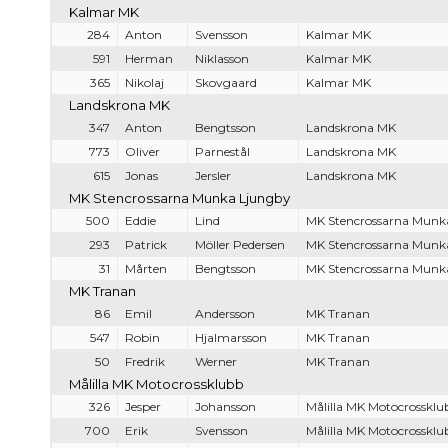
Kalmar MK
284
Anton
Svensson
Kalmar MK
591
Herman
Niklasson
Kalmar MK
365
Nikolaj
Skovgaard
Kalmar MK
Landskrona MK
347
Anton
Bengtsson
Landskrona MK
773
Oliver
Parnestål
Landskrona MK
615
Jonas
Jersler
Landskrona MK
MK Stencrossarna Munka Ljungby
500
Eddie
Lind
MK Stencrossarna Munk
293
Patrick
Möller Pedersen
MK Stencrossarna Munk
31
Mårten
Bengtsson
MK Stencrossarna Munk
MK Tranan
86
Emil
Andersson
MK Tranan
547
Robin
Hjalmarsson
MK Tranan
50
Fredrik
Werner
MK Tranan
Målilla MK Motocrossklubb
326
Jesper
Johansson
Målilla MK Motocrossklu
700
Erik
Svensson
Målilla MK Motocrossklu