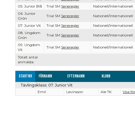
05. Junior Blå
Trial SM
Serieregler
Nationell/Internationell
06. Junior
Trial SM
Serieregler
Nationell/Internationell
Grön
07. Junior Vit
Trial SM
Serieregler
Nationell/Internationell
08. Ungdom
Trial SM
Serieregler
Nationell/Internationell
Grön
09. Ungdom
Trial SM
Serieregler
Nationell/Internationell
Vit
Totalt antal
anmälda:
Startnr
Förnamn
Efternamn
Klubb
Tävlingsklass: 07. Junior Vit
Emil
Levinsson
Ale TK
Visa fö