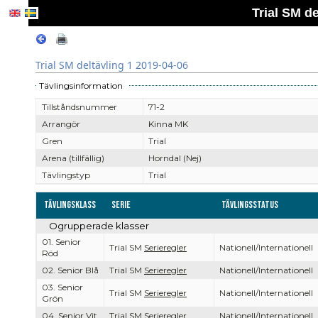
Trial SM de
Trial SM deltävling 1 2019-04-06
Tävlingsinformation
Tillståndsnummer
71-2
Arrangör
Kinna MK
Gren
Trial
Arena (tillfällig)
Horndal (Nej)
Tävlingstyp
Trial
Tävlingsklass
Serie
Tävlingsstatus
Ogrupperade klasser
01. Senior
Trial SM
Serieregler
Nationell/Internationell
Röd
02. Senior Blå
Trial SM
Serieregler
Nationell/Internationell
03. Senior
Trial SM
Serieregler
Nationell/Internationell
Grön
04. Senior Vit
Trial SM
Serieregler
Nationell/Internationell