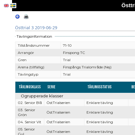
Östtr
Östtrial 3 2019-06-29
Tävlingsinformation
Tillståndsnummer
71-10
Arrangör
Finspong TC
Gren
Trial
Arena (tillfällig)
Finspångs Trialområde (Nej)
Tävlingstyp
Trial
Tävlingsklass
Serie
Tävlingsstatus
Be
Ogrupperade klasser
02. Senior Blå
ÖstTrialserien
Enklare tävling
03. Senior
ÖstTrialserien
Enklare tävling
Grön
04. Senior Vit
ÖstTrialserien
Enklare tävling
05. Senior
ÖstTrialserien
Enklare tävling
Gul