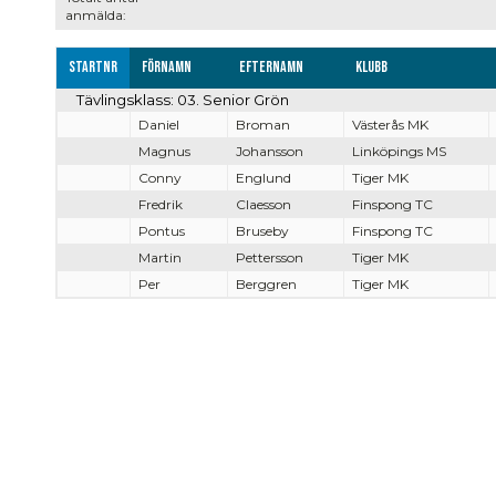
anmälda:
Startnr
Förnamn
Efternamn
Klubb
Tävlingsklass: 03. Senior Grön
Daniel
Broman
Västerås MK
Magnus
Johansson
Linköpings MS
Conny
Englund
Tiger MK
Fredrik
Claesson
Finspong TC
Pontus
Bruseby
Finspong TC
Martin
Pettersson
Tiger MK
Per
Berggren
Tiger MK