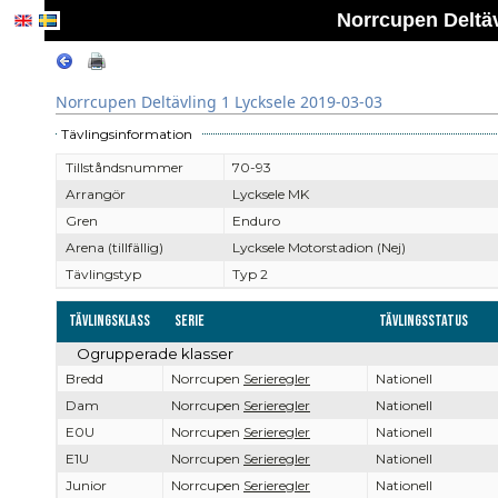
Norrcupen Deltäv
Norrcupen Deltävling 1 Lycksele 2019-03-03
Tävlingsinformation
Tillståndsnummer
70-93
Arrangör
Lycksele MK
Gren
Enduro
Arena (tillfällig)
Lycksele Motorstadion (Nej)
Tävlingstyp
Typ 2
Tävlingsklass
Serie
Tävlingsstatus
Ogrupperade klasser
Bredd
Norrcupen
Serieregler
Nationell
Dam
Norrcupen
Serieregler
Nationell
E0U
Norrcupen
Serieregler
Nationell
E1U
Norrcupen
Serieregler
Nationell
Junior
Norrcupen
Serieregler
Nationell