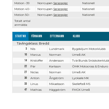
Motion -39
Norrcupen
Serieregler
Nationell
Motion 40-
Norrcupen
Serieregler
Nationell
Motion 50-
Norrcupen
Serieregler
Nationell
Totalt antal
anmälda:
Startnr
Förnamn
Efternamn
Klubb
Tävlingsklass: Bredd
3
Nils
Lundmark
Bygdsiljum Motorklubb
10
Marcus
Norman
Umeå AK
14
Kristoffer
Andersson
Tvärålunds Snöskoterklub
22
Pär
Karlsson
ÖMK Motocross & Enduro
27
Niclas
Norman
Umeå AK
30
Anton
Ångström
Lycksele MK
33
Linus
Mikaelsson
Skellefteå MS
47
Mathias
Häggström
FMCK Umeå