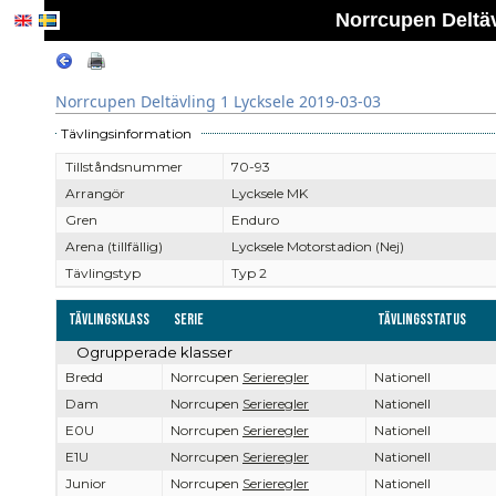
Norrcupen Deltäv
Norrcupen Deltävling 1 Lycksele 2019-03-03
Tävlingsinformation
Tillståndsnummer
70-93
Arrangör
Lycksele MK
Gren
Enduro
Arena (tillfällig)
Lycksele Motorstadion (Nej)
Tävlingstyp
Typ 2
Tävlingsklass
Serie
Tävlingsstatus
Ogrupperade klasser
Bredd
Norrcupen
Serieregler
Nationell
Dam
Norrcupen
Serieregler
Nationell
E0U
Norrcupen
Serieregler
Nationell
E1U
Norrcupen
Serieregler
Nationell
Junior
Norrcupen
Serieregler
Nationell