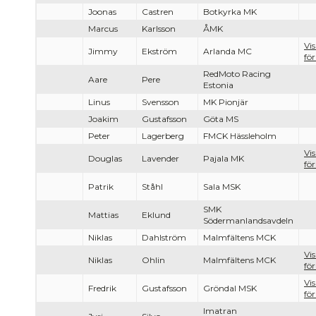
Joonas
Castren
Botkyrka MK
Marcus
Karlsson
ÅMK
Vi
Jimmy
Ekström
Arlanda MC
för
RedMoto Racing
Aare
Pere
Estonia
Linus
Svensson
MK Pionjär
Joakim
Gustafsson
Göta MS
Peter
Lagerberg
FMCK Hässleholm
Vi
Douglas
Lavender
Pajala MK
för
Patrik
Ståhl
Sala MSK
SMK
Mattias
Eklund
Södermanlandsavdeln
Niklas
Dahlström
Malmfältens MCK
Vi
Niklas
Ohlin
Malmfältens MCK
för
Vi
Fredrik
Gustafsson
Gröndal MSK
för
Imatran