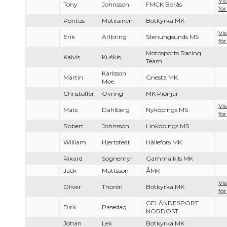
Vi
Tony
Johnsson
FMCK Borås
för
Pontus
Matilainen
Botkyrka MK
Vi
Erik
Arlbring
Stenungsunds MS
för
Motosports Racing
Kalvis
Kuškis
Team
Karlsson
Martin
Gnesta MK
Moe
Christoffer
Ovring
MK Pionjär
Vi
Mats
Dahlberg
Nyköpings MS
för
Robert
Johnsson
Linköpings MS
William
Hjertstedt
Hällefors MK
Rikard
Sognemyr
Gammalkils MK
Jack
Mattsson
ÅMK
Vi
Oliver
Thorén
Botkyrka MK
för
GELÄNDESPORT
Dirk
Pasedag
NORDOST
Johan
Lek
Botkyrka MK