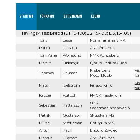
Startnr
Förnamn
Efternamn
Klubb
Tävlingsklass: Bredd (E 1, 15-100; E 2, 15-100; E 3, 15-100)
Tony
Lesse
Norrahammars MK
Robin
Persson
AMF Årsunda
Tom Arne
Wollesund
NMK Kongsberg
Martin
Tildemyr
Björkö Enduroklubb
Kilsbergens
Vi
Thomas
Eriksson
Motorklubb
för
Vi
Mats
Igelström
Finspong TC
för
Kacper
Fojtuch
FMCK Hässleholm
SMK
Sebastian
Pettersson
Södermanlandsavdeln
Patrik
Gustafson
Skutskärs MS
Mikael
Mattiasson
Botkyrka MK
Artur
Pach
Enduro Zywiec
Marcus
Eliasson
AMF Årsunda