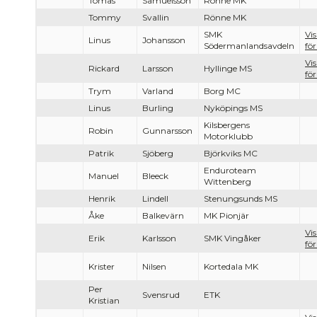
Tomas
Samuelsson
Rönne MK
Tommy
Svallin
Rönne MK
SMK
Vi
Linus
Johansson
Södermanlandsavdeln
för
Vi
Rickard
Larsson
Hyllinge MS
för
Trym
Varland
Borg MC
Linus
Burling
Nyköpings MS
Kilsbergens
Robin
Gunnarsson
Motorklubb
Patrik
Sjöberg
Björkviks MC
Enduroteam
Manuel
Bleeck
Wittenberg
Henrik
Lindell
Stenungsunds MS
Åke
Balkevärn
MK Pionjär
Vi
Erik
Karlsson
SMK Vingåker
för
Krister
Nilsen
Kortedala MK
Per
Svensrud
ETK
Kristian