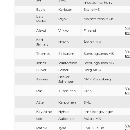
Jyri
Silvo
moottorikerho ry
Eddie
Karlsson
Skene MS
Lars
Pejok
Malmfältens MCK
Petter
Vi
Aleksi
Vilkko
Finland
för
Karl
Nordh
Åsätra MK
Jimmy
Vi
Thomas
Sällström
Stenungsunds MS
för
Jonas
Wiktorsson
Stenungsunds MS
Oliver
Fosser
Borg MCK
Becker
Anders
NMK Kongsberg
Johansen
Vi
Pasi
Tuominen
PMK
för
Atte
Karppinen
SML
Kay Arne
Nyhus
kmk kongsvinger
Leo
Aaltonen
Åsätra MK
Vi
Patrik
Tysk
FMCK Falun