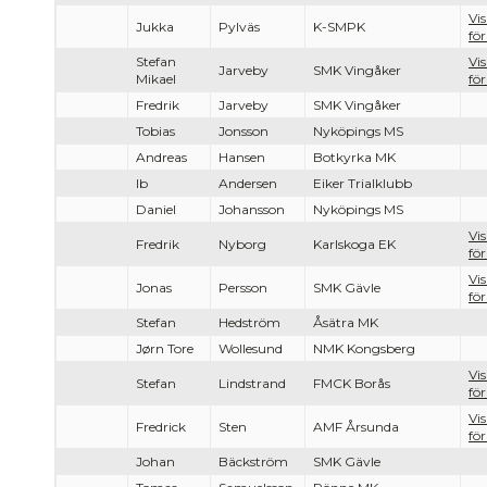
Vi
Jukka
Pylväs
K-SMPK
för
Stefan
Vi
Jarveby
SMK Vingåker
Mikael
för
Fredrik
Jarveby
SMK Vingåker
Tobias
Jonsson
Nyköpings MS
Andreas
Hansen
Botkyrka MK
Ib
Andersen
Eiker Trialklubb
Daniel
Johansson
Nyköpings MS
Vi
Fredrik
Nyborg
Karlskoga EK
för
Vi
Jonas
Persson
SMK Gävle
för
Stefan
Hedström
Åsätra MK
Jørn Tore
Wollesund
NMK Kongsberg
Vi
Stefan
Lindstrand
FMCK Borås
för
Vi
Fredrick
Sten
AMF Årsunda
för
Johan
Bäckström
SMK Gävle