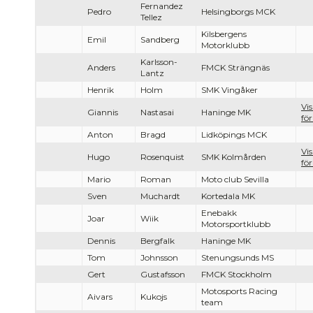
Fernandez
Pedro
Helsingborgs MCK
Tellez
Kilsbergens
Emil
Sandberg
Motorklubb
Karlsson-
Anders
FMCK Strängnäs
Lantz
Henrik
Holm
SMK Vingåker
Vi
Giannis
Nastasai
Haninge MK
för
Anton
Bragd
Lidköpings MCK
Vi
Hugo
Rosenquist
SMK Kolmården
för
Mario
Roman
Moto club Sevilla
Sven
Muchardt
Kortedala MK
Enebakk
Joar
Wiik
Motorsportklubb
Dennis
Bergfalk
Haninge MK
Tom
Johnsson
Stenungsunds MS
Gert
Gustafsson
FMCK Stockholm
Motosports Racing
Aivars
Kukojs
team