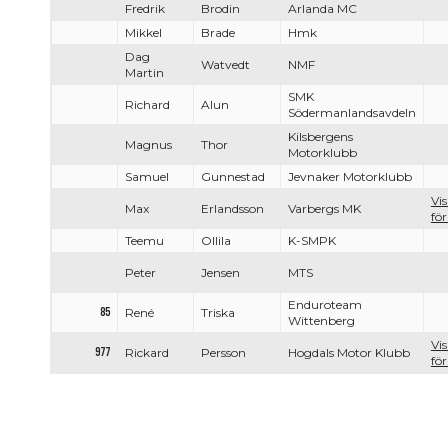
Fredrik
Brodin
Arlanda MC
Mikkel
Brade
Hmk
Dag
Watvedt
NMF
Martin
SMK
Richard
Alun
Södermanlandsavdeln
Kilsbergens
Magnus
Thor
Motorklubb
Samuel
Gunnestad
Jevnaker Motorklubb
Vi
Max
Erlandsson
Varbergs MK
för
Teemu
Ollila
K-SMPK
Peter
Jensen
MTS
Enduroteam
85
René
Triska
Wittenberg
Vi
977
Rickard
Persson
Hogdals Motor Klubb
för