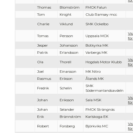
för
Thomas
Blomström
FMCK Falun
Tom
Knight
Club Ramsey mcc
Charlie
Viklund
SMK Ockelbo
Vi
Tomas
Persson
Uppsala MCK
för
Jesper
Johansson
Botkyrka MK
Patrik
Erlandsson
Varbergs MK
Vi
Ola
Thorell
Hogdals Motor Klubb
för
Joel
Einarsson
MK Nitro
Rasmus
Erikson
Ålands MK
SMK
Fredrik
Schelin
Södermanlandsavdeln
Vi
Johan
Eriksson
Sala MSK
för
Johan
Selander
FMCK Strängnäs
Erik
Brännström
Karlskoga EK
Vi
Robert
Forsberg
Björkviks MC
för