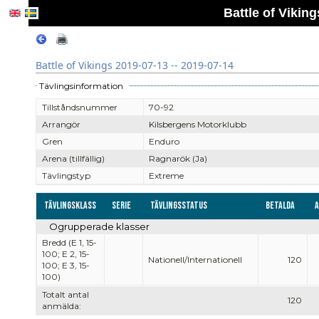
Battle of Vikin
Battle of Vikings 2019-07-13 -- 2019-07-14
Tävlingsinformation
Tillståndsnummer
70-92
Arrangör
Kilsbergens Motorklubb
Gren
Enduro
Arena (tillfällig)
Ragnarök (Ja)
Tävlingstyp
Extreme
Tävlingsklass
Serie
Tävlingsstatus
Betalda
Ogrupperade klasser
Bredd (E 1, 15-
100; E 2, 15-
Nationell/Internationell
120
100; E 3, 15-
100)
Totalt antal
120
anmälda: