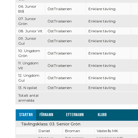
06. Junior
ÖstTrialserien
Enklare tävling
Blå
07. Junior
ÖstTrialserien
Enklare tävling
Grön
08. Junior Vit
ÖstTrialserien
Enklare tävling
09. Junior
ÖstTrialserien
Enklare tävling
Gul
10. Ungdom
ÖstTrialserien
Enklare tävling
Grön
11. Ungdom
ÖstTrialserien
Enklare tävling
Vit
12. Ungdom
ÖstTrialserien
Enklare tävling
Gul
13. N opilat
ÖstTrialserien
Enklare tävling
Totalt antal
anmälda:
Startnr
Förnamn
Efternamn
Klubb
Tävlingsklass: 03. Senior Grön
Daniel
Broman
Västerås MK