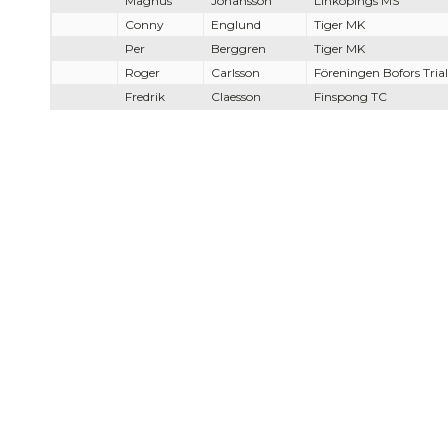
Magnus
Johansson
Linköpings MS
Conny
Englund
Tiger MK
Per
Berggren
Tiger MK
Roger
Carlsson
Föreningen Bofors Tria
Fredrik
Claesson
Finspong TC