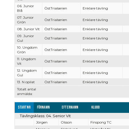
06. Junior
ÖstTrialserien
Enklare tävling
Blå
07. Junior
ÖstTrialserien
Enklare tävling
Grön
08. Junior Vit
ÖstTrialserien
Enklare tävling
09. Junior
ÖstTrialserien
Enklare tävling
Gul
10. Ungdom
ÖstTrialserien
Enklare tävling
Grön
11. Ungdom
ÖstTrialserien
Enklare tävling
Vit
12. Ungdom
ÖstTrialserien
Enklare tävling
Gul
13. N opilat
ÖstTrialserien
Enklare tävling
Totalt antal
anmälda:
Startnr
Förnamn
Efternamn
Klubb
Tävlingsklass: 04. Senior Vit
Jörgen
Olsson
Finspong TC