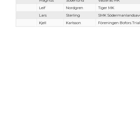
Magnus
Söderlund
Västerås MK
Leif
Nordgren
Tiger MK
Lars
Sterling
SMK Södermanlandsav
Kjell
Karlsson
Föreningen Bofors Tria