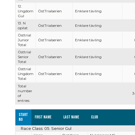
12.
Ungdom
ÖstTrialserien
Enklare tävling
Gul
13. N
ÖstTrialserien
Enklare tävling
opilat
Östtrial
Junior
ÖstTrialserien
Enklare tävling
Total
Östtrial
Senior
ÖstTrialserien
Enklare tävling
Total
Östtrial
Ungdom
ÖstTrialserien
Enklare tävling
Total
Total
number
3
of
entries:
Start
First name
Last name
Club
no
Race Class: 05. Senior Gul