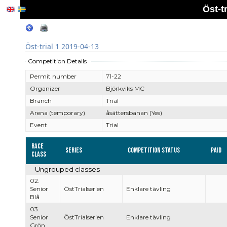
Öst-t
Öst-trial 1 2019-04-13
Competition Details
Permit number
71-22
Organizer
Björkviks MC
Branch
Trial
Arena (temporary)
åsättersbanan (Yes)
Event
Trial
Race
Series
Competition Status
Paid
Class
Ungrouped classes
02.
Senior
ÖstTrialserien
Enklare tävling
Blå
03.
Senior
ÖstTrialserien
Enklare tävling
Grön