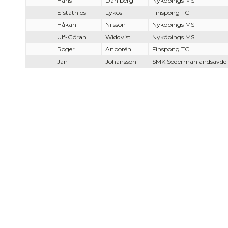
Hans
Dahlberg
Nyköpings MS
Efstathios
Lykos
Finspong TC
Håkan
Nilsson
Nyköpings MS
Ulf-Göran
Widqvist
Nyköpings MS
Roger
Anborén
Finspong TC
Jan
Johansson
SMK Södermanlandsavde