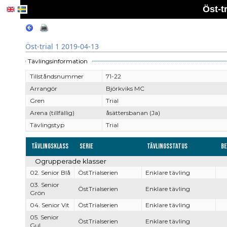
Öst-t
Öst-trial 1 2019-04-13
Tävlingsinformation
Tillståndsnummer
71-22
Arrangör
Björkviks MC
Gren
Trial
Arena (tillfällig)
åsättersbanan (Ja)
Tävlingstyp
Trial
Tävlingsklass
Serie
Tävlingsstatus
Be
Ogrupperade klasser
02. Senior Blå
ÖstTrialserien
Enklare tävling
03. Senior
ÖstTrialserien
Enklare tävling
Grön
04. Senior Vit
ÖstTrialserien
Enklare tävling
05. Senior
ÖstTrialserien
Enklare tävling
Gul