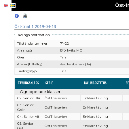
Öst-t
Öst-trial 1 2019-04-13
Tävlingsinformation
Tillståndsnummer
71-22
Arrangör
Björkviks MC
Gren
Trial
Arena (tillfällig)
åsättersbanan (Ja)
Tävlingstyp
Trial
Tävlingsklass
Serie
Tävlingsstatus
Be
Ogrupperade klasser
02. Senior Blå
ÖstTrialserien
Enklare tävling
03. Senior
ÖstTrialserien
Enklare tävling
Grön
04. Senior Vit
ÖstTrialserien
Enklare tävling
05. Senior
ÖstTrialserien
Enklare tävling
Gul