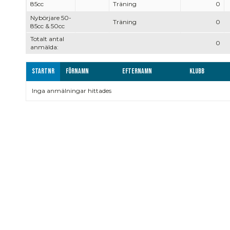
85cc
Träning
0
Nybörjare 50-
Träning
0
85cc & 50cc
Totalt antal
0
anmälda:
Startnr
Förnamn
Efternamn
Klubb
Inga anmälningar hittades