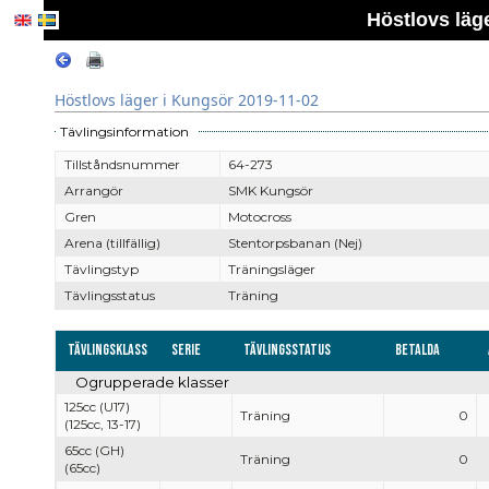
Höstlovs läg
Höstlovs läger i Kungsör 2019-11-02
Tävlingsinformation
Tillståndsnummer
64-273
Arrangör
SMK Kungsör
Gren
Motocross
Arena (tillfällig)
Stentorpsbanan (Nej)
Tävlingstyp
Träningsläger
Tävlingsstatus
Träning
Tävlingsklass
Serie
Tävlingsstatus
Betalda
Ogrupperade klasser
125cc (U17)
Träning
0
(125cc, 13-17)
65cc (GH)
Träning
0
(65cc)