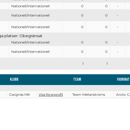
Nationell/Internationell
0
0
-
Nationell/Internationell
0
0
-
Nationell/Internationell
0
0
-
iga platser: Obegränsat
Nationell/Internationell
0
0
-
Nationell/Internationell
0
0
-
1
1
Klubb
Team
Fabrikat
Gargnäs MK
Visa förarprofil
Team Mellanströms
Arctic C