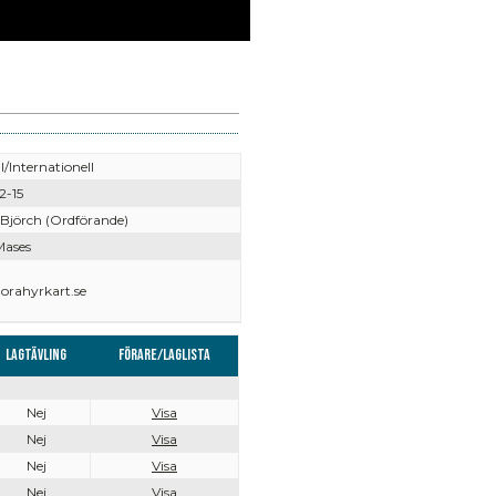
l/Internationell
2-15
 Björch (Ordförande)
Mases
rahyrkart.se
Lagtävling
Förare/Laglista
Nej
Visa
Nej
Visa
Nej
Visa
Nej
Visa