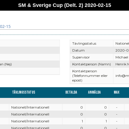
SM & Sverige Cup (Delt. 2) 2020-02-15
-02-15
Tävlingsstatus
Nationel
Datum
2020-0
Supervisor
Michael
n (Nej)
Kontaktperson (Namn)
Henrik 
Kontaktperson
(Telefonnummer eller
info@mo
epost)
Tävlingsstatus
Betalda
Anmälda
Max
Nationell/Internationell
0
0
-
Nationell/Internationell
0
0
-
Nationell/Internationell
1
1
-
Nationell/Internationell
0
0
-