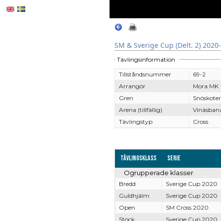
SM & Sverige Cup (Delt. 2) 2020
Tävlingsinformation
Tillståndsnummer
69-2
Arrangör
Mora MK
Gren
Snöskoter
Arena (tillfällig)
Vinäsbana
Tävlingstyp
Cross
Tävlingsklass
Serie
Ogrupperade klasser
Bredd
Sverige Cup 2020
Guldhjälm
Sverige Cup 2020
Open
SM Cross 2020
Stock
Sverige Cup 2020