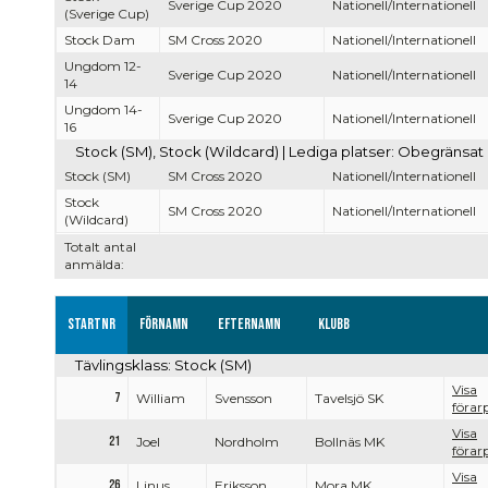
Sverige Cup 2020
Nationell/Internationell
(Sverige Cup)
Stock Dam
SM Cross 2020
Nationell/Internationell
Ungdom 12-
Sverige Cup 2020
Nationell/Internationell
14
Ungdom 14-
Sverige Cup 2020
Nationell/Internationell
16
Stock (SM), Stock (Wildcard) | Lediga platser: Obegränsat
Stock (SM)
SM Cross 2020
Nationell/Internationell
Stock
SM Cross 2020
Nationell/Internationell
(Wildcard)
Totalt antal
anmälda:
Startnr
Förnamn
Efternamn
Klubb
Tävlingsklass: Stock (SM)
Visa
7
William
Svensson
Tavelsjö SK
förarp
Visa
21
Joel
Nordholm
Bollnäs MK
förarp
Visa
26
Linus
Eriksson
Mora MK