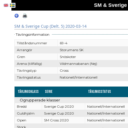
SM & Sverige 
SM & Sverige Cup (Delt. 5) 2020-03-14
Tävlingsinformation
Tillståndsnummer
69-4
Arrangör
Storumans SK
Gren
Snöskoter
Arena (tillfällig)
Vildmannabanan (Nej)
Tävlingstyp
Cross
Tävlingsstatus
Nationell/Internationell
Tävlingsklass
Serie
Tävlingsstatus
Ogrupperade klasser
Bredd
Sverige Cup 2020
Nationell/Internationell
Guldhjälm
Sverige Cup 2020
Nationell/Internationell
Open
SM Cross 2020
Nationell/Internationell
Stock