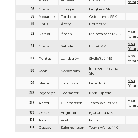
förarp
36
Gustaf
Lindgren
Lingheds SK
38
Alexander
Forsberg
Östersunds SSK
56
Linus
Åberg
Bollnäs MK
Visa
72
Daniel
Åman
Malmfältens MCK
förarp
Visa
81
Gustav
Sahlsten
Umeå AK
förarp
Visa
117
Pontus
Lundström
Skellefteå MS
förarp
Infjärden Racing
120
John
Nordström
SK
Visa
179
Martin
Johansson
Lima MS
förarp
252
Ingebrigt
Hoelsæter
NMK Oppdal
Visa
327
Alfred
Gunnarsson
Team Walles MK
förarp
339
Oskar
Englund
Njurunda MK
431
Topi
Posti
Kemot
461
Gustav
Salomonsson
Team Walles MK