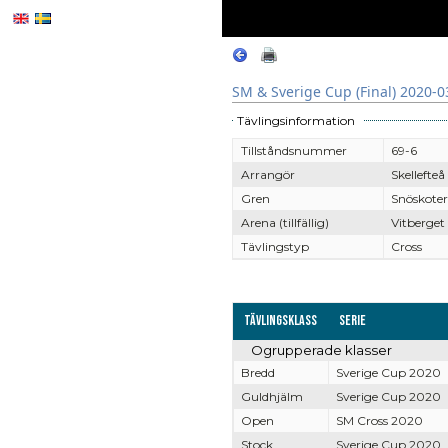
SM & Sverige Cup (Final) 2020-0
Tävlingsinformation
Tillståndsnummer
69-6
Arrangör
Skellefte
Gren
Snöskoter
Arena (tillfällig)
Vitberget 
Tävlingstyp
Cross
Tävlingsklass
Serie
Ogrupperade klasser
Bredd
Sverige Cup 2020
Guldhjälm
Sverige Cup 2020
Open
SM Cross 2020
Stock
Sverige Cup 2020