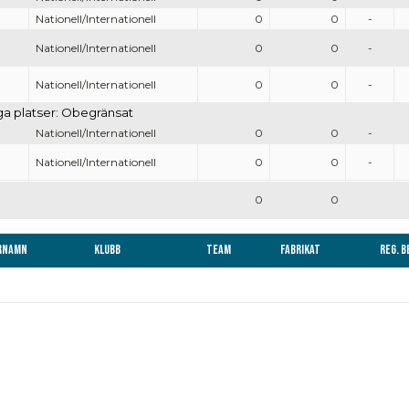
Nationell/Internationell
0
0
-
Nationell/Internationell
0
0
-
Nationell/Internationell
0
0
-
iga platser: Obegränsat
Nationell/Internationell
0
0
-
Nationell/Internationell
0
0
-
0
0
rnamn
Klubb
Team
Fabrikat
Reg. 