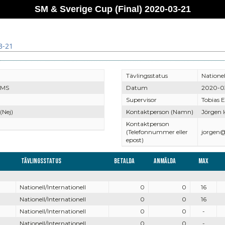
SM & Sverige Cup (Final) 2020-03-21
3-21
Tävlingsstatus
Nationel
å MS
Datum
2020-0
Supervisor
Tobias 
(Nej)
Kontaktperson (Namn)
Jörgen 
Kontaktperson
(Telefonnummer eller
jorgen@
epost)
Tävlingsstatus
Betalda
Anmälda
Max
Nationell/Internationell
0
0
16
Nationell/Internationell
0
0
16
Nationell/Internationell
0
0
-
Nationell/Internationell
0
0
-