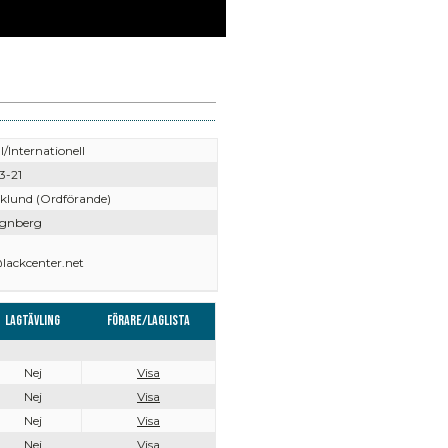
l/Internationell
3-21
Eklund (Ordförande)
Ignberg
lackcenter.net
Lagtävling
Förare/Laglista
Nej
Visa
Nej
Visa
Nej
Visa
Nej
Visa