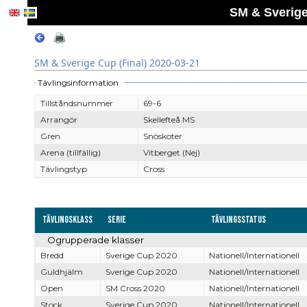
SM & Sverige
SM & Sverige Cup (Final) 2020-03-21
Tävlingsinformation
Tillståndsnummer
69-6
Arrangör
Skellefteå MS
Gren
Snöskoter
Arena (tillfällig)
Vitberget (Nej)
Tävlingstyp
Cross
Tävlingsklass
Serie
Tävlingsstatus
Ogrupperade klasser
Bredd
Sverige Cup 2020
Nationell/Internationell
Guldhjälm
Sverige Cup 2020
Nationell/Internationell
Open
SM Cross 2020
Nationell/Internationell
Stock
Sverige Cup 2020
Nationell/Internationell