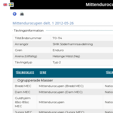
Mittendurocu
Mittendurocupen delt. 1 2012-05-26
Tävlingsinformation
Tillståndsnummer
70-114
Arrangör
SMK Söderhamnsavdelning
Gren
Enduro
Arena (tillfällig)
Helsinge Mstd (Nej)
Tävlingstyp
Typ 2
Tävlingsklass
Serie
Tävli
Ogrupperade klasser
Bredd MEC
Mittendurocupen (Bredd MEC)
Natio
Dam MEC
Mittendurocupen (Dam MEC)
Natio
Guldhjälm
65cc-85cc
Mittendurocupen
Natio
MEC
Junior MEC
Mittendurocupen (Junior MEC)
Natio