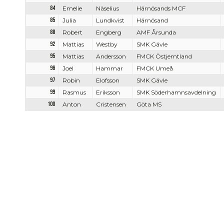
84
Emelie
Näselius
Härnösands MCF
85
Julia
Lundkvist
Härnösand
88
Robert
Engberg
AMF Årsunda
92
Mattias
Westby
SMK Gävle
95
Mattias
Andersson
FMCK Östjemtland
96
Joel
Hammar
FMCK Umeå
97
Robin
Elofsson
SMK Gävle
99
Rasmus
Eriksson
SMK Söderhamnsavdelning
100
Anton
Cristensen
Göta MS