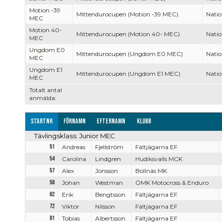
Motion -39
Mittendurocupen (Motion -39 MEC)
Natio
MEC
Motion 40-
Mittendurocupen (Motion 40- MEC)
Natio
MEC
Ungdom E0
Mittendurocupen (Ungdom E0 MEC)
Natio
MEC
Ungdom E1
Mittendurocupen (Ungdom E1 MEC)
Natio
MEC
Totalt antal
anmälda:
Startnr
Förnamn
Efternamn
Klubb
Tävlingsklass: Junior MEC
51
Andreas
Fjellström
Fältjägarna EF
54
Carolina
Lindgren
Hudiksvalls MCK
57
Alex
Jonsson
Bollnäs MK
58
Johan
Westman
ÖMK Motocross & Enduro
62
Erik
Bengtsson
Fältjägarna EF
72
Viktor
Nilsson
Fältjägarna EF
81
Tobias
Albertsson
Fältjägarna EF