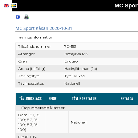
MC Sport
MC Sport Kåsan 2020-10-31
Tävlingsinformation
Tillståndsnummer
70-153
Arrangör
Botkyrka MK
Gren
Enduro
Arena (tillfällig)
Hacksjöbanan (Ja)
Tävlingstyp
Typ 1 Mixad
Tävlingsstatus
Nationell
Tävlingsklass
Serie
Tävlingsstatus
Betalda
Ogrupperade klasser
Dam (E 1, 15-
100; E 2, 15-
Nationell
100; E 3, 15-
100)
Elit (E 1, 15-