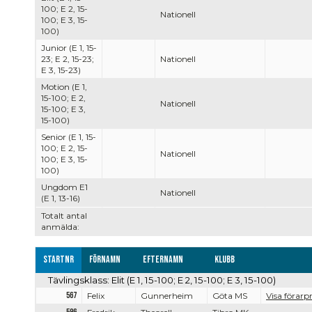
100; E 2, 15-
Nationell
100; E 3, 15-
100)
Junior (E 1, 15-
23; E 2, 15-23;
Nationell
E 3, 15-23)
Motion (E 1,
15-100; E 2,
Nationell
15-100; E 3,
15-100)
Senior (E 1, 15-
100; E 2, 15-
Nationell
100; E 3, 15-
100)
Ungdom E1
Nationell
(E 1, 13-16)
Totalt antal
anmälda:
Startnr
Förnamn
Efternamn
Klubb
Tävlingsklass: Elit (E 1, 15-100; E 2, 15-100; E 3, 15-100)
567
Felix
Gunnerheim
Göta MS
Visa förarpr