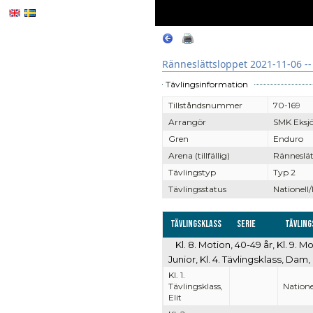
Ränneslättsloppet 2021-11-06 --
Tävlingsinformation
Tillståndsnummer
70-169
Arrangör
SMK Eksj
Gren
Enduro
Arena (tillfällig)
Ränneslät
Tävlingstyp
Typ 2
Tävlingsstatus
Nationell/
Tävlingsklass
Serie
Tävling
Kl. 8. Motion, 40-49 år, Kl. 9. Mo
Junior, Kl. 4. Tävlingsklass, Dam, 
Kl. 1.
Tävlingsklass,
Natione
Elit