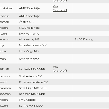
förarprofil
Visa
imatainen
AMF Södertälje
förarprofil
rnqvist
AMF Södertälje
ensson
Åsätra MK
rlsson
MCK Hallandia
rsson
SMK Värnamo
ausson
Vimmerby MS
Six 10 Racing
gby
Norrahammars MK
intze
Finspångs MS
lsson
SMK Värnamo
Visa
ltman
Karlstad MX Klubb
förarprofil
tersson
Solshesters MCK
iasson
Försvarsmaktens EK
hansson
SMK Eksjö MC & US
kobsson
Karlstad MX Klubb
rlsson
FMCK Eksjö
iksson
Sunne MX Klubb