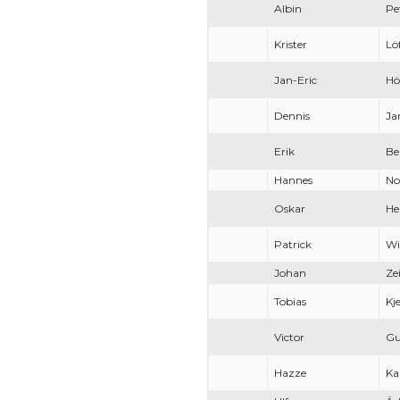
Albin
Pe
Krister
Lö
Jan-Eric
Hö
Dennis
Ja
Erik
Be
Hannes
No
Oskar
He
Patrick
Wi
Johan
Ze
Tobias
Kj
Victor
Gu
Hazze
Ka