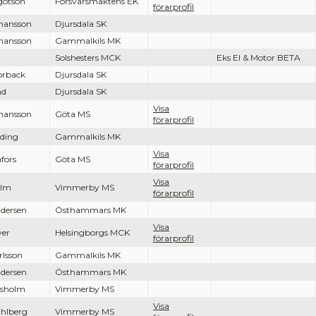
gotson
Försvarsmaktens EK
förarprofil
hansson
Djursdala SK
hansson
Gammalkils MK
Solshesters MCK
Eks El & Motor BETA
orback
Djursdala SK
nd
Djursdala SK
Visa
hansson
Göta MS
förarprofil
ding
Gammalkils MK
Visa
fors
Göta MS
förarprofil
Visa
lm
Vimmerby MS
förarprofil
dersen
Östhammars MK
Visa
yer
Helsingborgs MCK
förarprofil
rlsson
Gammalkils MK
dersen
Östhammars MK
sholm
Vimmerby MS
Visa
hlberg
Vimmerby MS