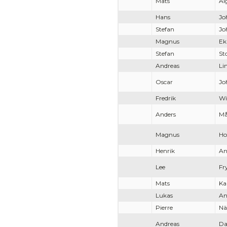
Mats
Al
Hans
Jo
Stefan
Jo
Magnus
Ek
Stefan
St
Andreas
Li
Oscar
Jo
Fredrik
Wi
Anders
Må
Magnus
Ho
Henrik
An
Lee
Fr
Mats
Ka
Lukas
An
Pierre
Nä
Andreas
Da