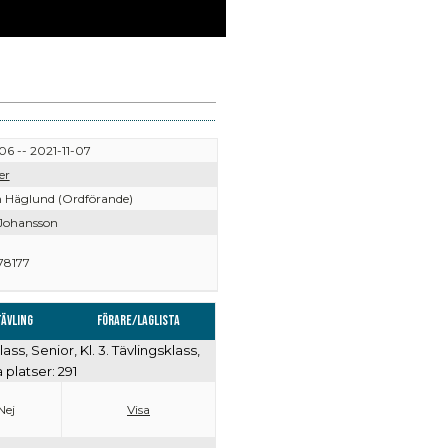
06 -- 2021-11-07
er
 Häglund (Ordförande)
Johansson
78177
ävling
Förare/Laglista
klass, Senior, Kl. 3. Tävlingsklass,
a platser: 291
Nej
Visa