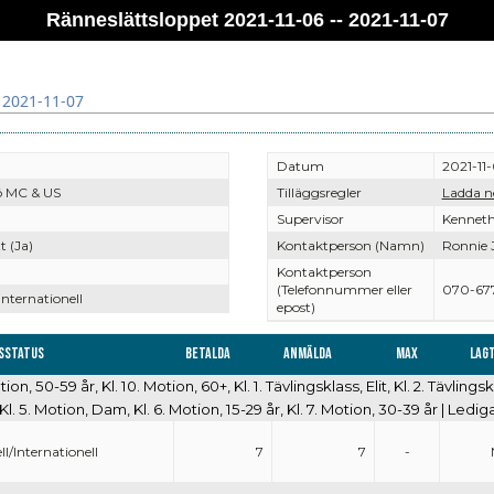
Ränneslättsloppet 2021-11-06 -- 2021-11-07
 2021-11-07
Datum
2021-11-
ö MC & US
Tilläggsregler
Ladda n
Supervisor
Kenneth
t (Ja)
Kontaktperson (Namn)
Ronnie 
Kontaktperson
(Telefonnummer eller
070-67
Internationell
epost)
sstatus
Betalda
Anmälda
Max
Lagt
tion, 50-59 år, Kl. 10. Motion, 60+, Kl. 1. Tävlingsklass, Elit, Kl. 2. Tävlings
Kl. 5. Motion, Dam, Kl. 6. Motion, 15-29 år, Kl. 7. Motion, 30-39 år | Ledig
ll/Internationell
7
7
-