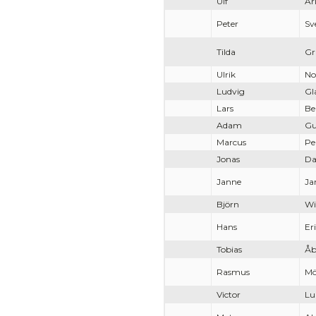
Ulf
Är
Peter
Sv
Tilda
Gr
Ulrik
No
Ludvig
Gl
Lars
Be
Adam
Gu
Marcus
Pe
Jonas
Da
Janne
Ja
Björn
Wi
Hans
Er
Tobias
Åb
Rasmus
Mö
Victor
Lu