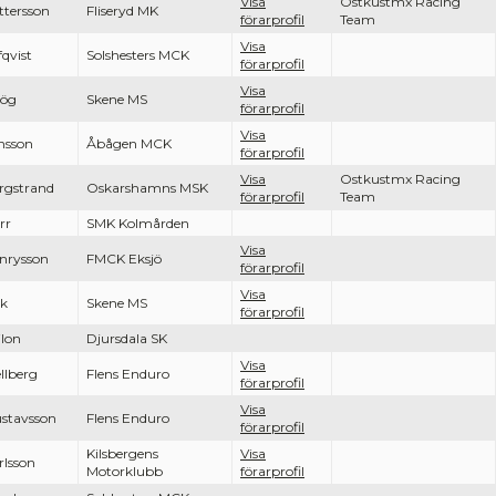
Visa
Ostkustmx Racing
ttersson
Fliseryd MK
förarprofil
Team
Visa
fqvist
Solshesters MCK
förarprofil
Visa
ög
Skene MS
förarprofil
Visa
nsson
Åbågen MCK
förarprofil
Visa
Ostkustmx Racing
rgstrand
Oskarshamns MSK
förarprofil
Team
rr
SMK Kolmården
Visa
nrysson
FMCK Eksjö
förarprofil
Visa
k
Skene MS
förarprofil
ilon
Djursdala SK
Visa
ellberg
Flens Enduro
förarprofil
Visa
stavsson
Flens Enduro
förarprofil
Kilsbergens
Visa
rlsson
Motorklubb
förarprofil