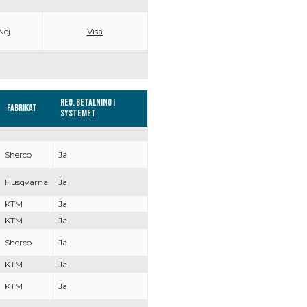
Nej
Visa
Reg. Betalning i
Fabrikat
systemet
Sherco
Ja
Husqvarna
Ja
KTM
Ja
KTM
Ja
Sherco
Ja
KTM
Ja
KTM
Ja