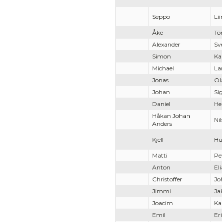
Seppo
Li
Åke
Tö
Alexander
Sv
Simon
Ka
Michael
La
Jonas
Ol
Johan
Si
Daniel
He
Håkan Johan
Ni
Anders
Kjell
Hu
Matti
Pe
Anton
El
Christoffer
Jo
Jimmi
Ja
Joacim
Ka
Emil
Er