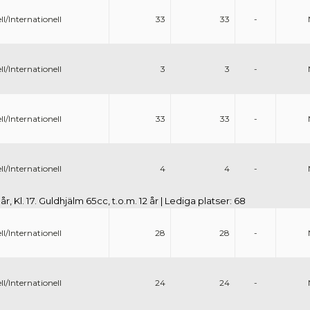
ll/Internationell
33
33
-
ll/Internationell
3
3
-
ll/Internationell
33
33
-
ll/Internationell
4
4
-
 år, Kl. 17. Guldhjälm 65cc, t.o.m. 12 år | Lediga platser: 68
ll/Internationell
28
28
-
ll/Internationell
24
24
-