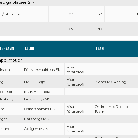
ediga platser: 217
ll/Internationell
83
83
-
717
717
ternamn
Klubb
Team
tapp, motion
Visa
iksson
Försvarsmaktens EK
förarprofil
Visa
rg
FMCK Eksjö
Bloms MX Racing
förarprofil
dersson
MCK Hallandia
lmberg
Linköpings MS
Visa
Ostkustmx Racing
lm
Oskarshamns EK
förarprofil
Team
rger
Hallsbergs MK
Visa
rslund
Åbågen MCK
förarprofil