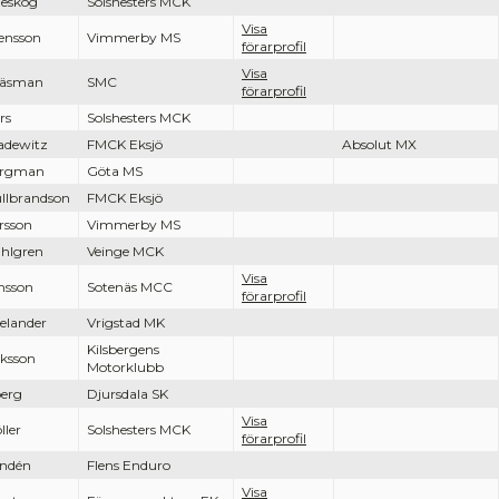
leskog
Solshesters MCK
Visa
ensson
Vimmerby MS
förarprofil
Visa
äsman
SMC
förarprofil
rs
Solshesters MCK
adewitz
FMCK Eksjö
Absolut MX
rgman
Göta MS
llbrandson
FMCK Eksjö
rsson
Vimmerby MS
hlgren
Veinge MCK
Visa
nsson
Sotenäs MCC
förarprofil
elander
Vrigstad MK
Kilsbergens
iksson
Motorklubb
erg
Djursdala SK
Visa
ller
Solshesters MCK
förarprofil
ndén
Flens Enduro
Visa