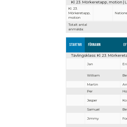
Kl. 23. Mörkeretapp, motion | L
Kl. 23.
Mörkeretapp,
Natione
motion
Totalt antal
anmälda:
Startnr
Förnamn
Ef
Tävlingsklass: Kl. 23. Mörkere
Jan
Er
William
Be
Martin
An
Per
Ho
Jesper
Ko
Samuel
Be
Jimmy
Fo