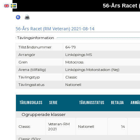
56-Års Racet 
56-Års Racet (RM Veteran) 2021-08-14
Tävlingsinformation
Tillståndsnummer
64-79
Arrangör
Linköpings MS
Gren
Motocross
Arena (tillfällig)
Linköpings Motorstadion (Nej)
Tävlingstyp
Classic
Tävlingsstatus
Nationell
Tävlingsklass
Serie
Tävlingsstatus
Betalda
Anmä
Ogrupperade klasser
Veteran-RM
Classic
Nationell
14
2021
Classic (50cc