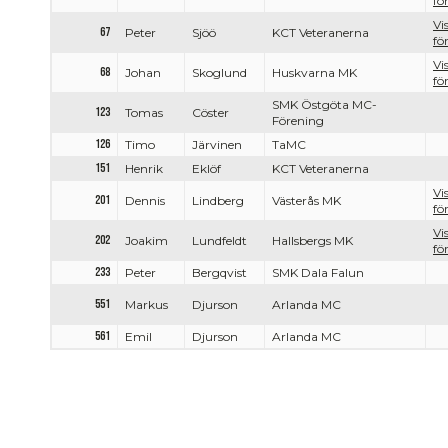
fö
Vi
67
Peter
Sjöö
KCT Veteranerna
fö
Vi
68
Johan
Skoglund
Huskvarna MK
fö
SMK Östgöta MC-
123
Tomas
Cöster
Förening
126
Timo
Järvinen
TaMC
151
Henrik
Eklöf
KCT Veteranerna
Vi
201
Dennis
Lindberg
Västerås MK
fö
Vi
202
Joakim
Lundfeldt
Hallsbergs MK
fö
233
Peter
Bergqvist
SMK Dala Falun
551
Markus
Djurson
Arlanda MC
561
Emil
Djurson
Arlanda MC