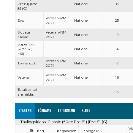
Pre 81) (Pre
Nationell
8
81 (G)
Veteran-RM
Evo
Nationell
25
2021
Sidvagn
Veteran-RM
Nationell
9
Classic
2021
Super Evo
(Pre 96 (H),
Nationell
4
>16)
Veteran-RM
Twinshock
Nationell
17
2021
Veteran-RM
Veteran
Nationell
16
2021
Totalt antal
93
anmälda:
Startnr
Förnamn
Efternamn
Klubb
Tävlingsklass: Classic (50cc Pre 81) (Pre 81 (G)
Vi
25
Kari
Karjalainen
Haninge MK