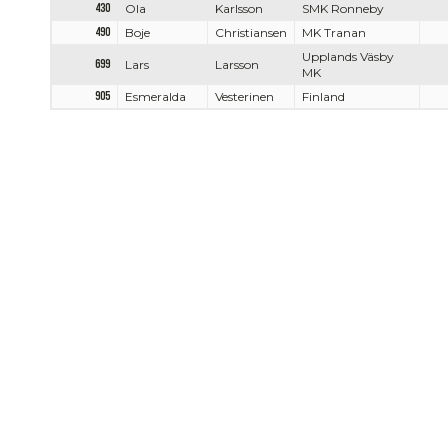
430
Ola
Karlsson
SMK Ronneby
490
Boje
Christiansen
MK Tranan
Upplands Väsby
699
Lars
Larsson
MK
905
Esmeralda
Vesterinen
Finland