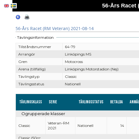
56-Års Racet 
56-Års Racet (RM Veteran) 2021-08-14
Tävlingsinformation
Tillståndsnummer
64-79
Arrangör
Linköpings MS
Gren
Motocross
Arena (tillfällig)
Linköpings Motorstadion (Nej)
Tävlingstyp
Classic
Tävlingsstatus
Nationell
Tävlingsklass
Serie
Tävlingsstatus
Betalda
Anmä
Ogrupperade klasser
Veteran-RM
Classic
Nationell
14
2021
Classic (50cc