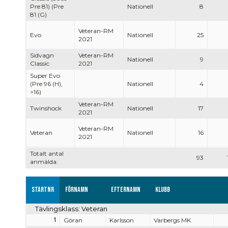
Pre 81) (Pre
Nationell
8
81 (G)
Veteran-RM
Evo
Nationell
25
2021
Sidvagn
Veteran-RM
Nationell
9
Classic
2021
Super Evo
(Pre 96 (H),
Nationell
4
>16)
Veteran-RM
Twinshock
Nationell
17
2021
Veteran-RM
Veteran
Nationell
16
2021
Totalt antal
93
anmälda:
Startnr
Förnamn
Efternamn
Klubb
Tävlingsklass: Veteran
1
Göran
Karlsson
Varbergs MK