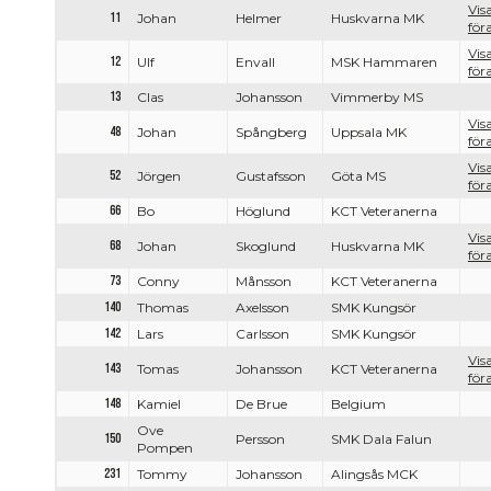
Vis
11
Johan
Helmer
Huskvarna MK
för
Vis
12
Ulf
Envall
MSK Hammaren
för
13
Clas
Johansson
Vimmerby MS
Vis
48
Johan
Spångberg
Uppsala MK
för
Vis
52
Jörgen
Gustafsson
Göta MS
för
66
Bo
Höglund
KCT Veteranerna
Vis
68
Johan
Skoglund
Huskvarna MK
för
73
Conny
Månsson
KCT Veteranerna
140
Thomas
Axelsson
SMK Kungsör
142
Lars
Carlsson
SMK Kungsör
Vis
143
Tomas
Johansson
KCT Veteranerna
för
148
Kamiel
De Brue
Belgium
Ove
150
Persson
SMK Dala Falun
Pompen
231
Tommy
Johansson
Alingsås MCK