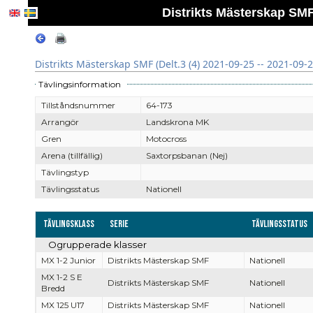
Distrikts Mästerskap SMF 
Distrikts Mästerskap SMF (Delt.3 (4) 2021-09-25 -- 2021-09-
Tävlingsinformation
Tillståndsnummer
64-173
Arrangör
Landskrona MK
Gren
Motocross
Arena (tillfällig)
Saxtorpsbanan (Nej)
Tävlingstyp
Tävlingsstatus
Nationell
Tävlingsklass
Serie
Tävlingsstatus
Ogrupperade klasser
MX 1-2 Junior
Distrikts Mästerskap SMF
Nationell
MX 1-2 S E
Distrikts Mästerskap SMF
Nationell
Bredd
MX 125 U17
Distrikts Mästerskap SMF
Nationell