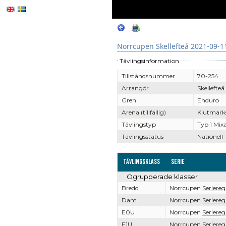
Norrcupen Skellefteå 2021-09-1
Tävlingsinformation
Tillståndsnummer
70-254
Arrangör
Skellefte
Gren
Enduro
Arena (tillfällig)
Klutmark
Tävlingstyp
Typ 1 Mix
Tävlingsstatus
Nationell
Tävlingsklass
Serie
Ogrupperade klasser
Bredd
Norrcupen
Seriereg
Dam
Norrcupen
Seriereg
E0U
Norrcupen
Seriereg
E1U
Norrcupen
Seriereg