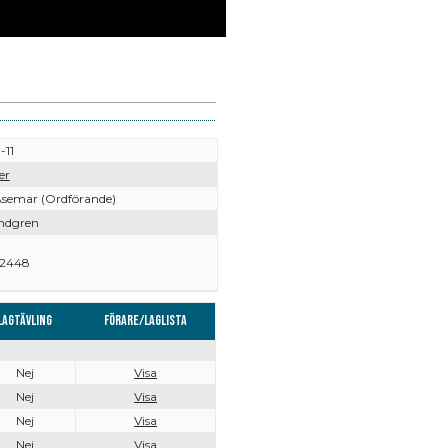
-11
er
semar (Ordförande)
indgren
2448
Lagtävling
Förare/Laglista
Nej
Visa
Nej
Visa
Nej
Visa
Nej
Visa