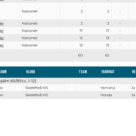
Nationell
2
2
-
ler
Nationell
3
3
-
ler
Nationell
17
17
-
ler
Nationell
12
13
-
ler
Nationell
13
13
-
60
62
namn
Klubb
Team
Fabrikat
Re
jälm 65/85cc, 1-12)
io
Skellefteå MS
Yamaha
Ja
an
Skellefteå MS
Honda
Ja