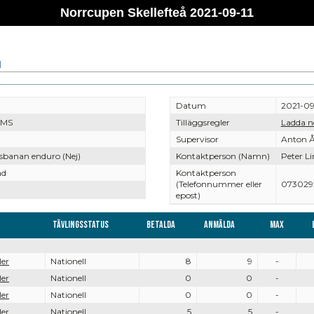
Norrcupen Skellefteå 2021-09-11
1
Datum
2021-09
å MS
Tilläggsregler
Ladda n
Supervisor
Anton Å
sbanan enduro (Nej)
Kontaktperson (Namn)
Peter L
ad
Kontaktperson
(Telefonnummer eller
073029
epost)
Tävlingsstatus
Betalda
Anmälda
Max
ler
Nationell
8
9
-
ler
Nationell
0
0
-
ler
Nationell
0
0
-
ler
Nationell
5
5
-