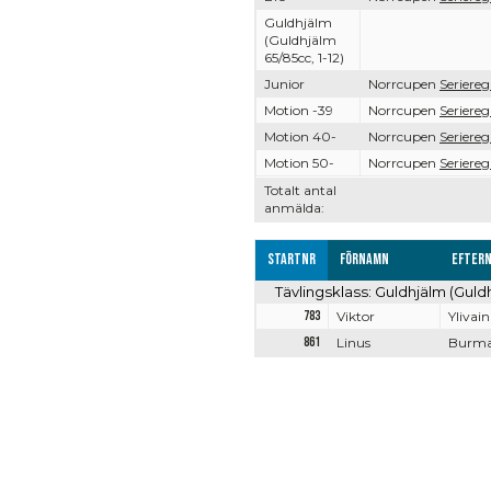
Guldhjälm
(Guldhjälm
65/85cc, 1-12)
Junior
Norrcupen
Seriereg
Motion -39
Norrcupen
Seriereg
Motion 40-
Norrcupen
Seriereg
Motion 50-
Norrcupen
Seriereg
Totalt antal
anmälda:
Startnr
Förnamn
Efter
Tävlingsklass: Guldhjälm (Guldh
783
Viktor
Ylivain
861
Linus
Burm