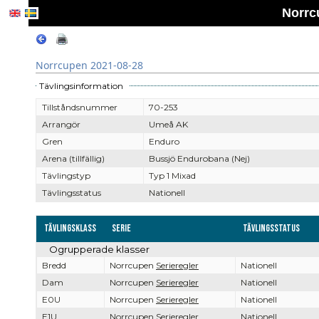
Norrc
Norrcupen 2021-08-28
Tävlingsinformation
Tillståndsnummer
70-253
Arrangör
Umeå AK
Gren
Enduro
Arena (tillfällig)
Bussjö Endurobana (Nej)
Tävlingstyp
Typ 1 Mixad
Tävlingsstatus
Nationell
Tävlingsklass
Serie
Tävlingsstatus
Ogrupperade klasser
Bredd
Norrcupen
Serieregler
Nationell
Dam
Norrcupen
Serieregler
Nationell
E0U
Norrcupen
Serieregler
Nationell
E1U
Norrcupen
Serieregler
Nationell