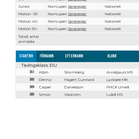
Junior
Norrcupen
Serieregler
Nationell
Motion -39
Norrcupen
Serieregler
Nationell
Motion 40-
Norrcupen
Serieregler
Nationell
Motion 50-
Norrcupen
Serieregler
Nationell
Totalt antal
anmälda:
Startnr
Förnamn
Efternamn
Klubb
Tävlingsklass: E1U
351
Albin
Stormberg
Arvidsjaurs MS
360
Denniz
Hagert Gunnard
Lycksele MK
369
Casper
Danielsson
FMCK Umeå
385
Simon
Vikström
Luleå MS