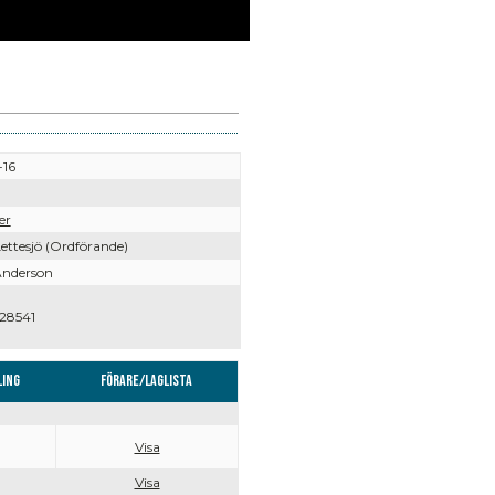
-16
er
ettesjö (Ordförande)
Anderson
28541
ling
Förare/Laglista
Visa
Visa