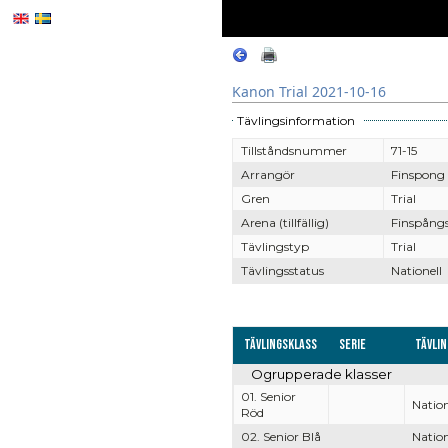
Kanon Trial 2021-10-16
Tävlingsinformation
Tillståndsnummer
71-15
Arrangör
Finspong
Gren
Trial
Arena (tillfällig)
Finspångs
Tävlingstyp
Trial
Tävlingsstatus
Nationell
Tävlingsklass
Serie
Tävli
Ogrupperade klasser
01. Senior
Nation
Röd
02. Senior Blå
Nation