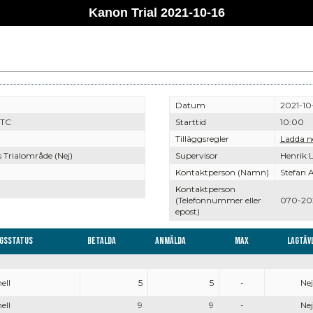
Kanon Trial 2021-10-16
Datum
2021-10
 TC
Starttid
10:00
Tilläggsregler
Ladda n
 Trialområde (Nej)
Supervisor
Henrik L
Kontaktperson (Namn)
Stefan 
Kontaktperson
(Telefonnummer eller
070-20
epost)
ngsstatus
Betalda
Anmälda
Max
Lagtäv
ell
5
5
-
Nej
ell
9
9
-
Nej