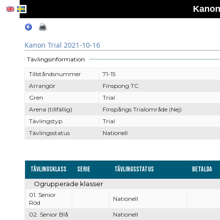
Kanon 
Kanon Trial 2021-10-16
Tävlingsinformation
Tillståndsnummer
71-15
Arrangör
Finspong TC
Gren
Trial
Arena (tillfällig)
Finspångs Trialområde (Nej)
Tävlingstyp
Trial
Tävlingsstatus
Nationell
Tävlingsklass
Serie
Tävlingsstatus
Betalda
Ogrupperade klasser
01. Senior
Nationell
Röd
02. Senior Blå
Nationell