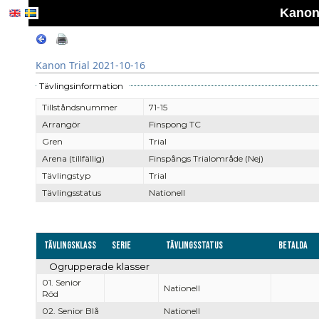
Kanon 
Kanon Trial 2021-10-16
Tävlingsinformation
Tillståndsnummer
71-15
Arrangör
Finspong TC
Gren
Trial
Arena (tillfällig)
Finspångs Trialområde (Nej)
Tävlingstyp
Trial
Tävlingsstatus
Nationell
Tävlingsklass
Serie
Tävlingsstatus
Betalda
Ogrupperade klasser
01. Senior
Nationell
Röd
02. Senior Blå
Nationell