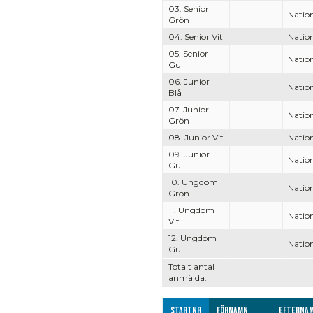
03. Senior
Nation
Grön
04. Senior Vit
Nation
05. Senior
Nation
Gul
06. Junior
Nation
Blå
07. Junior
Nation
Grön
08. Junior Vit
Nation
09. Junior
Nation
Gul
10. Ungdom
Nation
Grön
11. Ungdom
Nation
Vit
12. Ungdom
Nation
Gul
Totalt antal
anmälda:
Startnr
Förnamn
Efterna