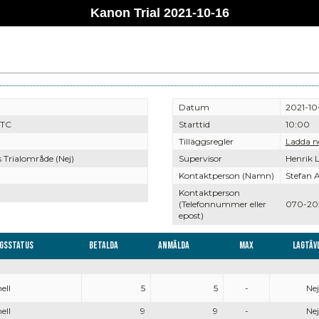
Kanon Trial 2021-10-16
Datum
2021-10
 TC
Starttid
10:00
Tilläggsregler
Ladda n
 Trialområde (Nej)
Supervisor
Henrik L
Kontaktperson (Namn)
Stefan 
Kontaktperson
(Telefonnummer eller
070-20
epost)
ngsstatus
Betalda
Anmälda
Max
Lagtäv
ell
5
5
-
Nej
ell
9
9
-
Nej