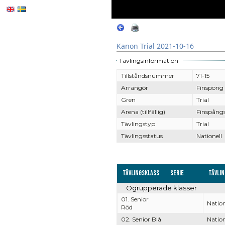
Kanon Trial 2021-10-16
Tävlingsinformation
Tillståndsnummer
71-15
Arrangör
Finspong
Gren
Trial
Arena (tillfällig)
Finspångs
Tävlingstyp
Trial
Tävlingsstatus
Nationell
Tävlingsklass
Serie
Tävli
Ogrupperade klasser
01. Senior
Nation
Röd
02. Senior Blå
Nation