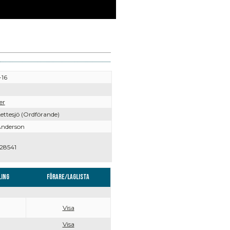
-16
er
ettesjö (Ordförande)
Anderson
28541
ling
Förare/Laglista
Visa
Visa