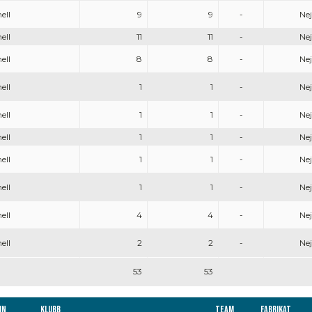
ell
9
9
-
Nej
ell
11
11
-
Nej
ell
8
8
-
Nej
ell
1
1
-
Nej
ell
1
1
-
Nej
ell
1
1
-
Nej
ell
1
1
-
Nej
ell
1
1
-
Nej
ell
4
4
-
Nej
ell
2
2
-
Nej
53
53
mn
Klubb
Team
Fabrikat