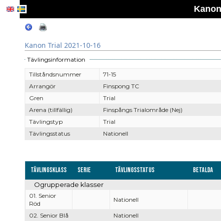
Kanon 
Kanon Trial 2021-10-16
Tävlingsinformation
Tillståndsnummer
71-15
Arrangör
Finspong TC
Gren
Trial
Arena (tillfällig)
Finspångs Trialområde (Nej)
Tävlingstyp
Trial
Tävlingsstatus
Nationell
Tävlingsklass
Serie
Tävlingsstatus
Betalda
Ogrupperade klasser
01. Senior
Nationell
Röd
02. Senior Blå
Nationell