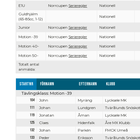
E1U
Norrcupen
Serieregler
Nationell
Guldhjälm
Nationell
(65-85cc, 1-12)
Junior
Norrcupen
Serieregler
Nationell
Motion -39
Norrcupen
Serieregler
Nationell
Motion 40-
Norrcupen
Serieregler
Nationell
Motion 50-
Norrcupen
Serieregler
Nationell
Totalt antal
anmälda:
Startnr
Förnamn
Efternamn
Klubb
Tävlingsklass: Motion -39
104
John
Myräng
Lycksele MK
111
Johan
Lundgren
Tvärålunds Snösko
119
Jonatan
Åman
Lycksele MK
125
Claes
Hidenfalk
Åre MX Klubb
132
Johan
Parkén
FMCK Umeå
133
Peder
Eriksson
Tvärålunds Snösko