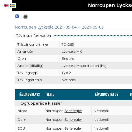
Norrcupen Lyckse
Norrcupen Lycksele 2021-09-04 -- 2021-09-05
Tävlingsinformation
Tillståndsnummer
70-263
Arrangör
Lycksele MK
Gren
Enduro
Arena (tillfällig)
Lycksele Motorstadion (Nej)
Tävlingstyp
Typ 2
Tävlingsstatus
Nationell
Tävlingsklass
Serie
Tävlingsstatus
B
Ogrupperade klasser
Bredd
Norrcupen
Serieregler
Nationell
Dam
Norrcupen
Serieregler
Nationell
E0U
Norrcupen
Serieregler
Nationell