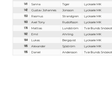
141
Sanna
Tiger
Lycksele MK
142
Gustav Johannes
Jonsson
Lycksele MK
153
Rasmus
Strandgren
Lycksele MK
163
Axel Tony
Rudolfsson
Lycksele MK
176
Mattias
Lundström
Tvärålunds Snösko
182
Emil
Ahrling
Lycksele MK
184
Lukas
Bergqvist
Lycksele MK
185
Alexander
Sjöström
Lycksele MK
195
Daniel
Andersson
Tvärålunds Snösko