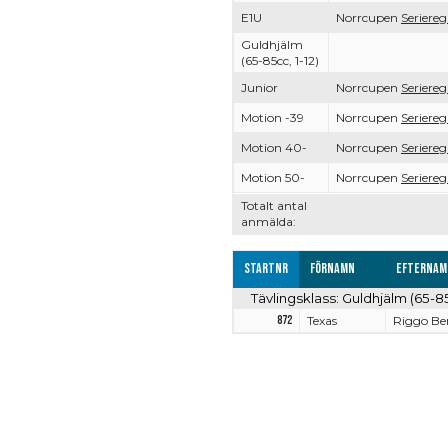
E1U
Norrcupen
Seriereg
Guldhjälm
(65-85cc, 1-12)
Junior
Norrcupen
Seriereg
Motion -39
Norrcupen
Seriereg
Motion 40-
Norrcupen
Seriereg
Motion 50-
Norrcupen
Seriereg
Totalt antal
anmälda:
Startnr
Förnamn
Efternam
Tävlingsklass: Guldhjälm (65-85
872
Texas
Riggo Be