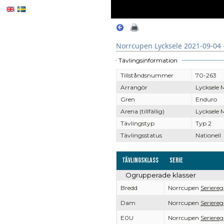
Norrcupen Lycksele 2021-09-04 
Tävlingsinformation
Tillståndsnummer
70-263
Arrangör
Lycksele 
Gren
Enduro
Arena (tillfällig)
Lycksele 
Tävlingstyp
Typ 2
Tävlingsstatus
Nationell
Tävlingsklass
Serie
Ogrupperade klasser
Bredd
Norrcupen
Seriereg
Dam
Norrcupen
Seriereg
E0U
Norrcupen
Seriereg