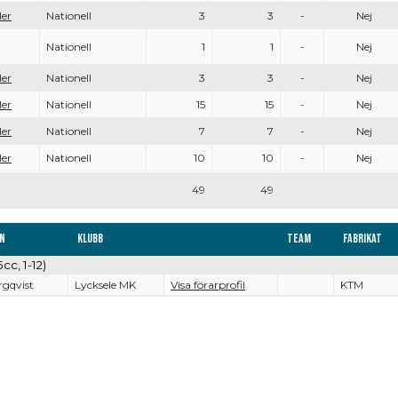
ler
Nationell
3
3
-
Nej
Nationell
1
1
-
Nej
ler
Nationell
3
3
-
Nej
ler
Nationell
15
15
-
Nej
ler
Nationell
7
7
-
Nej
ler
Nationell
10
10
-
Nej
49
49
n
Klubb
Team
Fabrikat
cc, 1-12)
rgqvist
Lycksele MK
Visa förarprofil
KTM