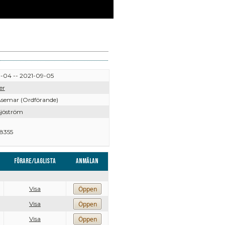
-04 -- 2021-09-05
er
semar (Ordförande)
jöström
8355
Förare/Laglista
Anmälan
Visa
Visa
Visa