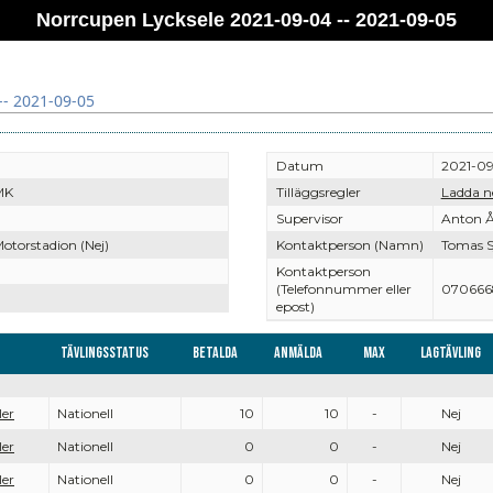
Norrcupen Lycksele 2021-09-04 -- 2021-09-05
-- 2021-09-05
Datum
2021-09
MK
Tilläggsregler
Ladda n
Supervisor
Anton Å
Motorstadion (Nej)
Kontaktperson (Namn)
Tomas S
Kontaktperson
(Telefonnummer eller
070666
epost)
Tävlingsstatus
Betalda
Anmälda
Max
Lagtävling
ler
Nationell
10
10
-
Nej
ler
Nationell
0
0
-
Nej
ler
Nationell
0
0
-
Nej