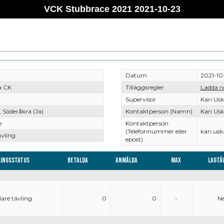
VCK Stubbrace 2021 2021-10-23
Datum
2021-10
da CK
Tilläggsregler
Ladda n
Supervisor
Kari Usk
 Söderåkra (Ja)
Kontaktperson (Namn)
Kari Usk
e
Kontaktperson
(Telefonnummer eller
kari.us
ävling
epost)
lingsstatus
Betalda
Anmälda
Max
Lagtä
are tävling
0
0
-
Ne