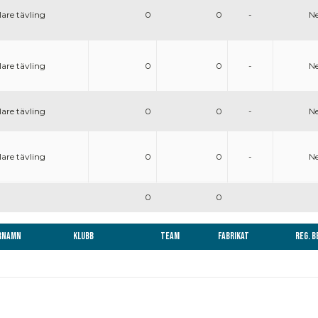
are tävling
0
0
-
Ne
are tävling
0
0
-
Ne
are tävling
0
0
-
Ne
are tävling
0
0
-
Ne
0
0
rnamn
Klubb
Team
Fabrikat
Reg. 