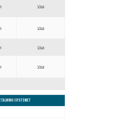
j
Visa
j
Visa
j
Visa
j
Visa
Betalning i systemet