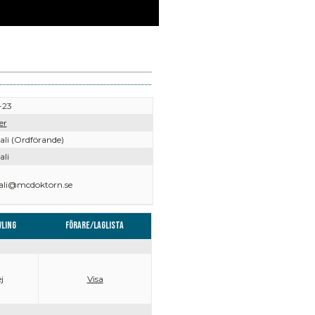
-23
er
ali (Ordförande)
ali
kali@mcdoktorn.se
vling
Förare/Laglista
j
Visa