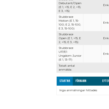
Debutant/Open
Enkl
(E 1, >15; E 2, >15;
E 3, >15)
Stubbrace
Motion (E 1, 15-
Enkl
100; E 2, 15-100;
E 3, 15-100)
Stubbrace
Open (E 1, >15; E
Enkl
2, >15; E 3, >15)
Stubbrace
U17/E1
Enkl
Ungdom-Junior
(E 1, 13-17)
Totalt antal
anmälda:
Startnr
Förnamn
Efte
Inga anmälningar hittades