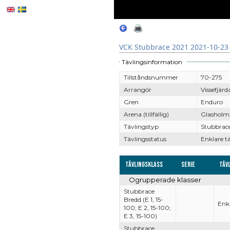
VCK Stubbrace 2021 2021-10-23
Tävlingsinformation
Tillståndsnummer
70-275
Arrangör
Vissefjär
Gren
Enduro
Arena (tillfällig)
Glasholm,
Tävlingstyp
Stubbrac
Tävlingsstatus
Enklare t
Tävlingsklass
Serie
Täv
Ogrupperade klasser
Stubbrace
Bredd (E 1, 15-
Enkl
100; E 2, 15-100;
E 3, 15-100)
Stubbrace