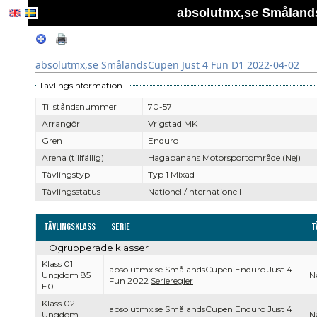
absolutmx,se Smålands
absolutmx,se SmålandsCupen Just 4 Fun D1 2022-04-02
Tävlingsinformation
Tillståndsnummer
70-57
Arrangör
Vrigstad MK
Gren
Enduro
Arena (tillfällig)
Hagabanans Motorsportområde (Nej)
Tävlingstyp
Typ 1 Mixad
Tävlingsstatus
Nationell/Internationell
Tävlingsklass
Serie
T
Ogrupperade klasser
Klass 01
absolutmx.se SmålandsCupen Enduro Just 4
Ungdom 85
Na
Fun 2022
Serieregler
E0
Klass 02
absolutmx.se SmålandsCupen Enduro Just 4
Ungdom
Na