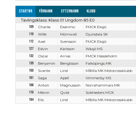
Startnr
Förnamn
Efternamn
Klubb
Tävlingsklass: Klass 01 Ungdom 85 E0
109
Charlie
Ekenmo
FMCK Eksjö
110
Wille
Mörnwall
Djursdala SK
112
Axel
Svensson
FMCK Eksjö
127
Edvin
Karlsson
Wäxjö MS
132
Oscar
Arrias
FMCK Hässleholm
139
Benjamin
Bengtsson
Falköpings MK
150
Svante
Lind
Målilla MK Motocrossklubb
161
Saga
Apell
Vimmerby MS
168
Anton
Magnusson
Norrahammars MK
170
Melvin
Qvist
Solshesters MCK
184
Elis
Lind
Målilla MK Motocrossklubb