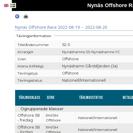
Nynäs Offshore Ra
Nynäs Offshore Race 2022-08-19 -- 2022-08-20
Tävlingsinformation
Tillståndsnummer
52-5
Arrangör
Nynäshamns SS-Nynäshamns YC
Gren
Offshore
Arena (tillfällig)
Nynäshamn Gårdsfjärden (Ja)
Tävlingstyp
Offshore
Tävlingsstatus
Nationell/Internationell
Tävlingsklass
Serie
Tävlingsstatus
Betal
Ogrupperade klasser
Offshore 3B
RM/SM
Nationell/Internationell
- fredag
Offshore
Offshore 3B
RM/SM
Nationell/Internationell
- lördag
Offshore