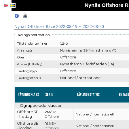
Nynäs Offshore Ra
Nynäs Offshore Race 2022-08-19 -- 2022-08-20
Tävlingsinformation
Tillståndsnummer
52-5
Arrangör
Nynäshamns SS-Nynäshamns YC
Gren
Offshore
Arena (tillfällig)
Nynäshamn Gårdsfjärden (Ja)
Tävlingstyp
Offshore
Tävlingsstatus
Nationell/Internationell
Tävlingsklass
Serie
Tävlingsstatus
Betal
Ogrupperade klasser
Offshore 3B
RM/SM
Nationell/Internationell
- fredag
Offshore
Offshore 3B
RM/SM
Nationell/Internationell
- lördag
Offshore