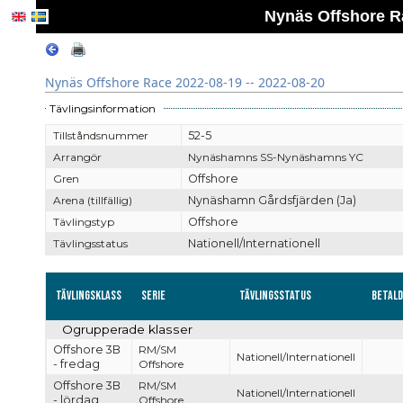
Nynäs Offshore Ra
Nynäs Offshore Race 2022-08-19 -- 2022-08-20
Tävlingsinformation
Tillståndsnummer
52-5
Arrangör
Nynäshamns SS-Nynäshamns YC
Gren
Offshore
Arena (tillfällig)
Nynäshamn Gårdsfjärden (Ja)
Tävlingstyp
Offshore
Tävlingsstatus
Nationell/Internationell
Tävlingsklass
Serie
Tävlingsstatus
Betal
Ogrupperade klasser
Offshore 3B
RM/SM
Nationell/Internationell
- fredag
Offshore
Offshore 3B
RM/SM
Nationell/Internationell
- lördag
Offshore