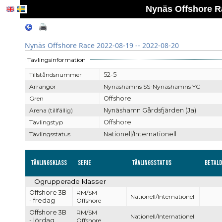
Nynäs Offshore Ra
Nynäs Offshore Race 2022-08-19 -- 2022-08-20
Tävlingsinformation
Tillståndsnummer
52-5
Arrangör
Nynäshamns SS-Nynäshamns YC
Gren
Offshore
Arena (tillfällig)
Nynäshamn Gårdsfjärden (Ja)
Tävlingstyp
Offshore
Tävlingsstatus
Nationell/Internationell
Tävlingsklass
Serie
Tävlingsstatus
Betal
Ogrupperade klasser
Offshore 3B
RM/SM
Nationell/Internationell
- fredag
Offshore
Offshore 3B
RM/SM
Nationell/Internationell
- lördag
Offshore