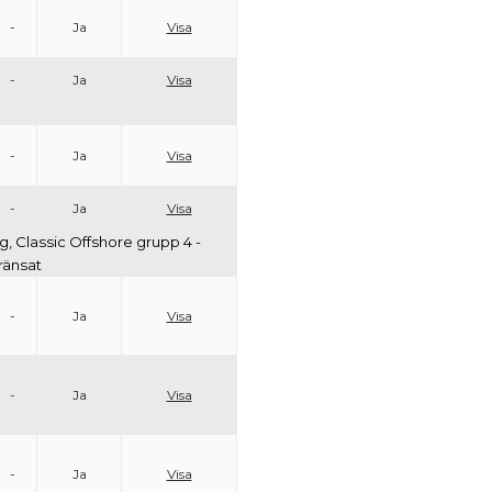
-
Ja
Visa
-
Ja
Visa
-
Ja
Visa
-
Ja
Visa
g, Classic Offshore grupp 4 -
ränsat
-
Ja
Visa
-
Ja
Visa
-
Ja
Visa