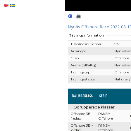
Nynäs Offshore Race 2022-08-19
Tävlingsinformation
Tillståndsnummer
52-5
Arrangör
Nynäsha
Gren
Offshore
Arena (tillfällig)
Nynäsham
Tävlingstyp
Offshore
Tävlingsstatus
Nationell/
Tävlingsklass
Serie
Ogrupperade klasser
Offshore 3B -
RM/SM
fredag
Offshore
Offshore 3B -
RM/SM
lördag
Offshore