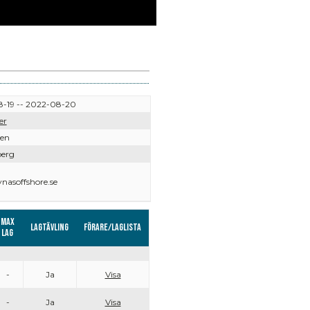
-19 -- 2022-08-20
er
ven
berg
nasoffshore.se
Max
Lagtävling
Förare/Laglista
lag
-
Ja
Visa
-
Ja
Visa