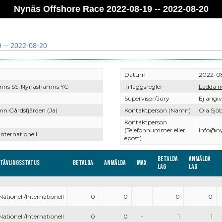
Nynäs Offshore Race 2022-08-19 -- 2022-08-20
 -- 2022-08-20
Datum
2022-08
mns SS-Nynäshamns YC
Tilläggsregler
Ladda n
Supervisor/Jury
Ej angi
n Gårdsfjärden (Ja)
Kontaktperson (Namn)
Ola Sjö
Kontaktperson
(Telefonnummer eller
info@ny
Internationell
epost)
Betalda
Anmälda
Tävlingsstatus
Betalda
Anmälda
Max
lag
lag
Nationell/Internationell
0
0
-
0
0
Nationell/Internationell
0
0
-
1
1