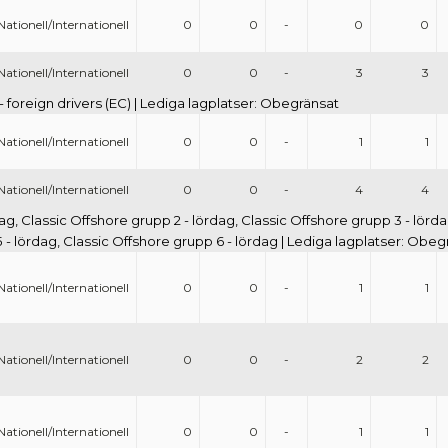
Nationell/Internationell
0
0
-
0
0
Nationell/Internationell
0
0
-
3
3
- foreign drivers (EC) | Lediga lagplatser: Obegränsat
Nationell/Internationell
0
0
-
1
1
Nationell/Internationell
0
0
-
4
4
ag, Classic Offshore grupp 2 - lördag, Classic Offshore grupp 3 - lörda
 - lördag, Classic Offshore grupp 6 - lördag | Lediga lagplatser: Obeg
Nationell/Internationell
0
0
-
1
1
Nationell/Internationell
0
0
-
2
2
Nationell/Internationell
0
0
-
1
1