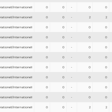
Nationell/Internationell
0
0
-
0
0
Nationell/Internationell
0
0
-
2
2
Nationell/Internationell
0
0
-
0
0
Nationell/Internationell
0
0
-
0
0
Nationell/Internationell
0
0
-
0
0
Nationell/Internationell
0
0
-
0
0
Nationell/Internationell
0
0
-
0
0
Nationell/Internationell
0
0
-
0
0
Nationell/Internationell
0
0
-
0
0
Nationell/Internationell
0
0
-
0
0
Nationell/Internationell
0
0
-
2
2