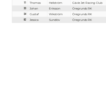
11
Thomas
Hellström
Gävle Jet Racing Club
33
Johan
Eriksson
Öregrunds RK
34
Gustaf
Wikström
Öregrunds RK
82
Jessica
Sundlöv
Öregrunds RK