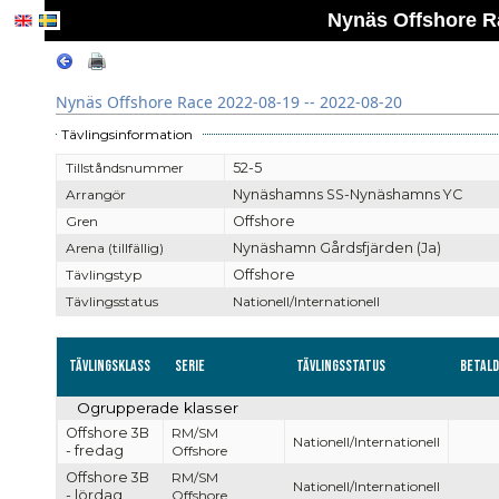
Nynäs Offshore Ra
Nynäs Offshore Race 2022-08-19 -- 2022-08-20
Tävlingsinformation
Tillståndsnummer
52-5
Arrangör
Nynäshamns SS-Nynäshamns YC
Gren
Offshore
Arena (tillfällig)
Nynäshamn Gårdsfjärden (Ja)
Tävlingstyp
Offshore
Tävlingsstatus
Nationell/Internationell
Tävlingsklass
Serie
Tävlingsstatus
Betal
Ogrupperade klasser
Offshore 3B
RM/SM
Nationell/Internationell
- fredag
Offshore
Offshore 3B
RM/SM
Nationell/Internationell
- lördag
Offshore