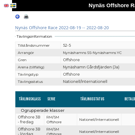
Nynäs Offshore Ra
Nynäs Offshore Race 2022-08-19 -- 2022-08-20
Tävlingsinformation
Tillståndsnummer
52-5
Arrangör
Nynäshamns SS-Nynäshamns YC
Gren
Offshore
Arena (tillfällig)
Nynäshamn Gårdsfjärden (Ja)
Tävlingstyp
Offshore
Tävlingsstatus
Nationell/Internationell
Tävlingsklass
Serie
Tävlingsstatus
Betal
Ogrupperade klasser
Offshore 3B
RM/SM
Nationell/Internationell
- fredag
Offshore
Offshore 3B
RM/SM
Nationell/Internationell
- lördag
Offshore