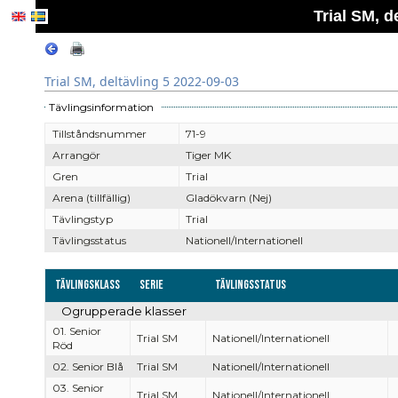
Trial SM, d
Trial SM, deltävling 5 2022-09-03
Tävlingsinformation
Tillståndsnummer
71-9
Arrangör
Tiger MK
Gren
Trial
Arena (tillfällig)
Gladökvarn (Nej)
Tävlingstyp
Trial
Tävlingsstatus
Nationell/Internationell
Tävlingsklass
Serie
Tävlingsstatus
Ogrupperade klasser
01. Senior
Trial SM
Nationell/Internationell
Röd
02. Senior Blå
Trial SM
Nationell/Internationell
03. Senior
Trial SM
Nationell/Internationell