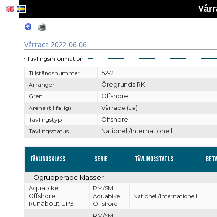
Vårr
Vårrace 2022-06-06
Tävlingsinformation
Tillståndsnummer
52-2
Arrangör
Öregrunds RK
Gren
Offshore
Arena (tillfällig)
Vårrace (Ja)
Tävlingstyp
Offshore
Tävlingsstatus
Nationell/Internationell
Tävlingsklass
Serie
Tävlingsstatus
Bet
Ogrupperade klasser
Aquabike
RM/SM
Offshore
Aquabike
Nationell/Internationell
Runabout GP3
Offshore
RM/SM