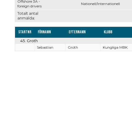
Offshore 3A -
Nationell/Internationell
foreign drivers
Totalt antal
anmälda:
Startnr
Förnamn
Efternamn
Klubb
45. Groth
Sebastian
Groth
Kungliga MBK