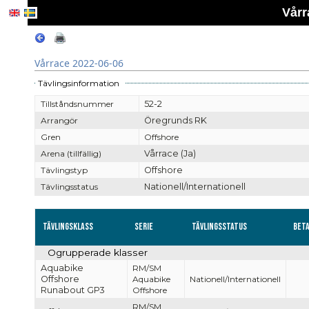
Vårr
Vårrace 2022-06-06
Tävlingsinformation
Tillståndsnummer
52-2
Arrangör
Öregrunds RK
Gren
Offshore
Arena (tillfällig)
Vårrace (Ja)
Tävlingstyp
Offshore
Tävlingsstatus
Nationell/Internationell
Tävlingsklass
Serie
Tävlingsstatus
Bet
Ogrupperade klasser
Aquabike
RM/SM
Offshore
Aquabike
Nationell/Internationell
Runabout GP3
Offshore
RM/SM