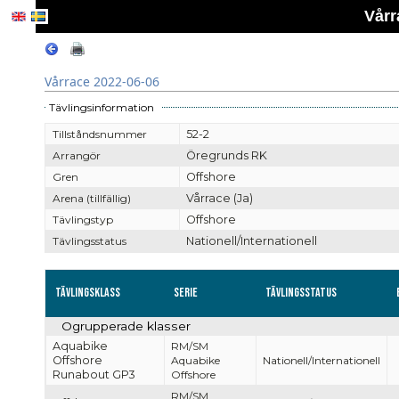
Vårr
Vårrace 2022-06-06
Tävlingsinformation
Tillståndsnummer
52-2
Arrangör
Öregrunds RK
Gren
Offshore
Arena (tillfällig)
Vårrace (Ja)
Tävlingstyp
Offshore
Tävlingsstatus
Nationell/Internationell
Tävlingsklass
Serie
Tävlingsstatus
Ogrupperade klasser
Aquabike
RM/SM
Offshore
Aquabike
Nationell/Internationell
Runabout GP3
Offshore
RM/SM