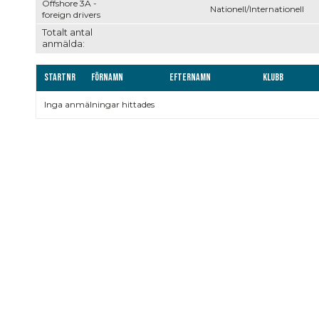
Offshore 3A -
Nationell/Internationell
foreign drivers
Totalt antal
anmälda:
Startnr
Förnamn
Efternamn
Klubb
Inga anmälningar hittades