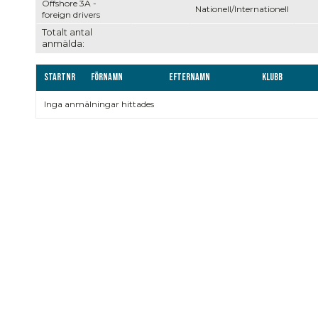
Offshore 3A -
Nationell/Internationell
foreign drivers
Totalt antal
anmälda:
Startnr
Förnamn
Efternamn
Klubb
Inga anmälningar hittades