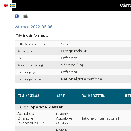
Vårr
Vårrace 2022-06-06
Tävlingsinformation
Tillståndsnummer
52-2
Arrangör
Öregrunds RK
Gren
Offshore
Arena (tillfällig)
Vårrace (Ja)
Tävlingstyp
Offshore
Tävlingsstatus
Nationell/Internationell
Tävlingsklass
Serie
Tävlingsstatus
Bet
Ogrupperade klasser
Aquabike
RM/SM
Offshore
Aquabike
Nationell/Internationell
Runabout GP3
Offshore
RM/SM