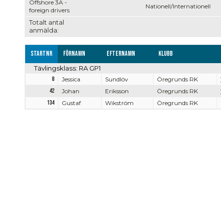
Offshore 3A -
Nationell/Internationell
foreign drivers
Totalt antal
anmälda:
Startnr
Förnamn
Efternamn
Klubb
Tävlingsklass: RA GP1
8
Jessica
Sundlöv
Öregrunds RK
42
Johan
Eriksson
Öregrunds RK
134
Gustaf
Wikström
Öregrunds RK