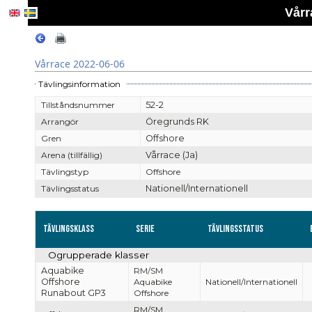
Vårr
Vårrace 2022-06-06
Tävlingsinformation
Tillståndsnummer
52-2
Arrangör
Öregrunds RK
Gren
Offshore
Arena (tillfällig)
Vårrace (Ja)
Tävlingstyp
Offshore
Tävlingsstatus
Nationell/Internationell
Tävlingsklass
Serie
Tävlingsstatus
Ogrupperade klasser
Aquabike
RM/SM
Offshore
Aquabike
Nationell/Internationell
Runabout GP3
Offshore
RM/SM