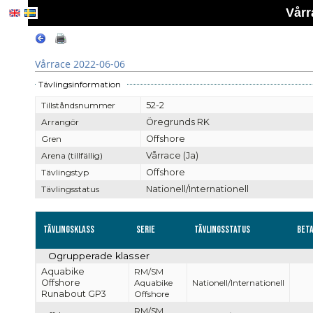
Vårr
Vårrace 2022-06-06
Tävlingsinformation
Tillståndsnummer
52-2
Arrangör
Öregrunds RK
Gren
Offshore
Arena (tillfällig)
Vårrace (Ja)
Tävlingstyp
Offshore
Tävlingsstatus
Nationell/Internationell
Tävlingsklass
Serie
Tävlingsstatus
Bet
Ogrupperade klasser
Aquabike
RM/SM
Offshore
Aquabike
Nationell/Internationell
Runabout GP3
Offshore
RM/SM