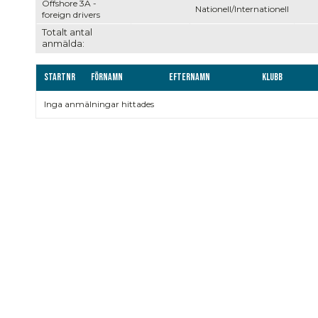
Offshore 3A -
Nationell/Internationell
foreign drivers
Totalt antal
anmälda:
Startnr
Förnamn
Efternamn
Klubb
Inga anmälningar hittades