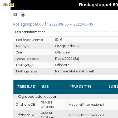
Roslagsloppet 60 
Roslagsloppet 60 år 2022-08-05 -- 2022-08-06
Tävlingsinformation
Tillståndsnummer
52-6
Arrangör
Öregrunds RK
Gren
Offshore
Arena (tillfällig)
Rosis 2022 (Ja)
Tävlingstyp
Offshore
Tävlingsstatus
Nationell/Internationell
Tävlingsklass
Serie
Tävlingsstatus
Betal
Ogrupperade klasser
RM/SM
Offshore 3B
Nationell/Internationell
Offshore
RM/SM
Offshore 3D
Nationell/Internationell
Offshore