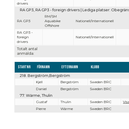
drivers
RA GP3, RA GP3 - foreign drivers | Lediga platser: Obegrän
RM/SM
RA GP3
Aquabike
Nationell/Internationell
Offshore
RA GP3 -
foreign
Nationell/Internationell
drivers
Totalt antal
anmälda:
Startnr
Förnamn
Efternamn
Klubb
218. Bergström,Bergström
Kjell
Bergström
Sweden BRC
Daniel
Bergström
Sweden BRC
77. Wärme, Thulin
Gustaf
Thulin
Sweden BRC
Visa
Pierre
Wärme
Sweden BRC