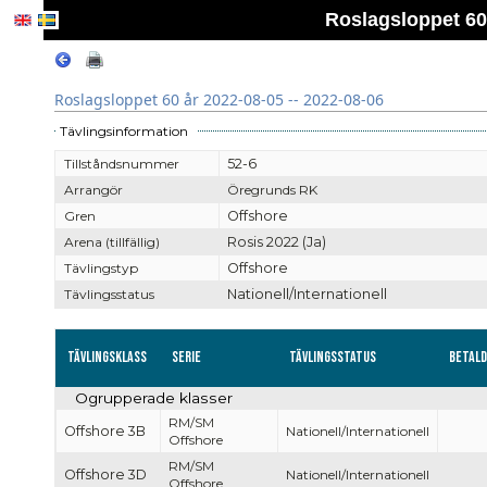
Roslagsloppet 60 
Roslagsloppet 60 år 2022-08-05 -- 2022-08-06
Tävlingsinformation
Tillståndsnummer
52-6
Arrangör
Öregrunds RK
Gren
Offshore
Arena (tillfällig)
Rosis 2022 (Ja)
Tävlingstyp
Offshore
Tävlingsstatus
Nationell/Internationell
Tävlingsklass
Serie
Tävlingsstatus
Betal
Ogrupperade klasser
RM/SM
Offshore 3B
Nationell/Internationell
Offshore
RM/SM
Offshore 3D
Nationell/Internationell
Offshore